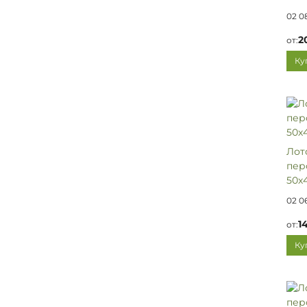
02 0
2
от:
Ку
Лот
пер
50х4
02 0
1
от:
Ку