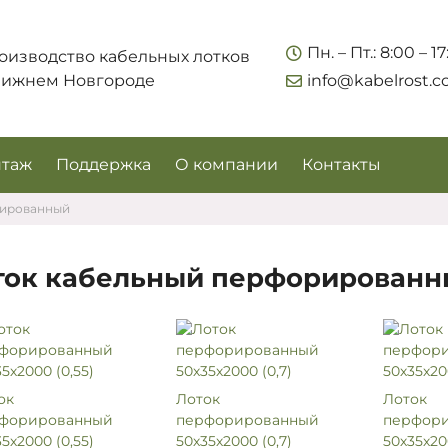
Укажите контакты для связи и требования к заказу –
Пн. – Пт.: 8:00 – 1
оизводство кабельных лотков
предложим лучшие варианты по цене, согласуем
Нижнем Новгороде
info@kabelrost.
сроки и подберём доставку.
таж
Поддержка
О компании
Контакты
рированный
ток кабельный перфорированн
Соглашаюсь на обработку персональных данных
ок
Лоток
Лоток
форированный
перфорированный
перфор
Запросить цены
5х2000 (0,55)
50х35х2000 (0,7)
50х35х20