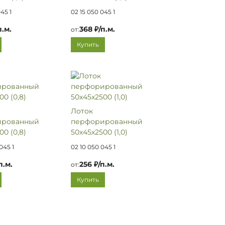
45 1
02 15 050 045 1
п.м.
368 ₽/п.м.
от:
Купить
Лоток
ированный
перфорированный
00 (0,8)
50х45х2500 (1,0)
045 1
02 10 050 045 1
п.м.
256 ₽/п.м.
от:
Купить