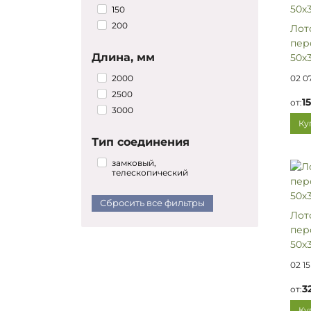
150
200
Лот
пер
Длина, мм
50х3
2000
02 0
2500
1
от:
3000
Ку
Тип соединения
замковый,
телескопический
Сбросить все фильтры
Лот
пер
50х3
02 15
3
от:
Ку