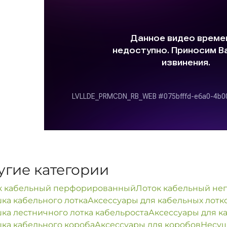
угие категории
к кабельный перфорированный
Лоток кабельный н
ка кабельного лотка
Аксессуары для кабельных лотк
ка лестничного лотка кабельроста
Аксессуары для к
ка кабельного короба
Аксессуары для коробов
Несущ