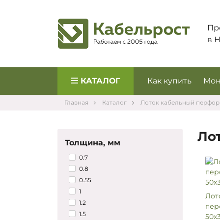
Пр
в 
КАТАЛОГ
Как купить
Мон
Главная
Каталог
Лоток кабельный перфо
Ло
Толщина, мм
0.7
0.8
0.55
1
Лот
1.2
пер
1.5
50х3