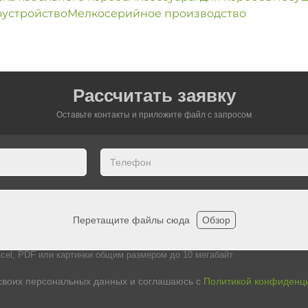
оустройство
Мелкосерийное производство
Рассчитать заявку
Оставьте контакты и приложите файл c запросом
Перетащите файлы сюда
Обзор
cel, PDF или картинки общим размером до 10 мегабайт
своих персональных данных и соглашаюсь с
Политикой конфиденц