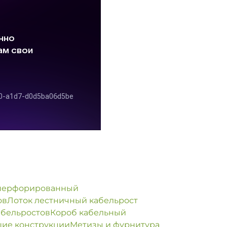
еперфорированный
ов
Лоток лестничный кабельрост
абельростов
Короб кабельный
ие конструкции
Метизы и фурнитура