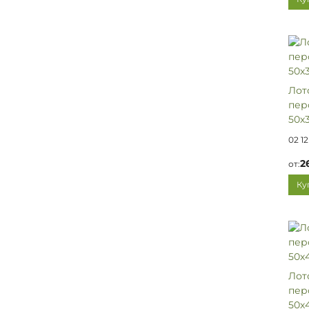
Лот
пер
50х3
02 12
2
от:
Ку
Лот
пер
50х4