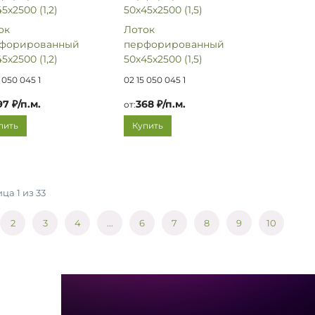
ок
Лоток
форированный
перфорированный
5х2500 (1,2)
50х45х2500 (1,5)
 050 045 1
02 15 050 045 1
97 ₽/п.м.
368 ₽/п.м.
от:
пить
Купить
ца 1 из 33
2
3
4
...
6
7
8
9
10