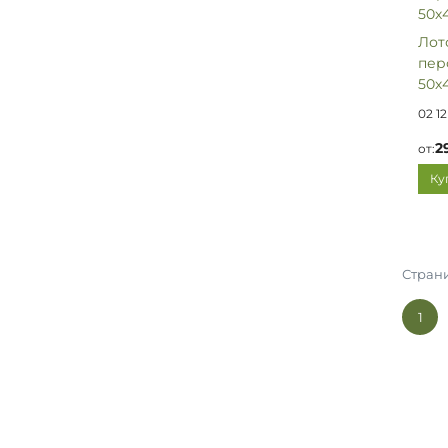
Лот
пер
50х4
02 12
2
от:
Ку
Страни
1