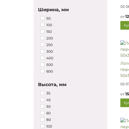
02 0
Ширина, мм
1
от:
50
100
Ку
150
200
250
300
400
Лот
500
пер
600
50х3
Высота, мм
02 0
35
1
от:
45
Ку
50
60
80
100