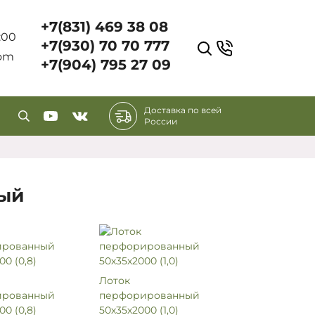
+7(831) 469 38 08
7:00
+7(930) 70 70 777
com
+7(904) 795 27 09
Доставка по всей
России
ый
Лоток
ированный
перфорированный
00 (0,8)
50х35х2000 (1,0)