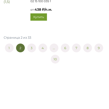
02 15 100 035 1
438 ₽/п.м.
от:
Купить
Страница 2 из 33
1
2
3
4
...
6
7
8
9
10