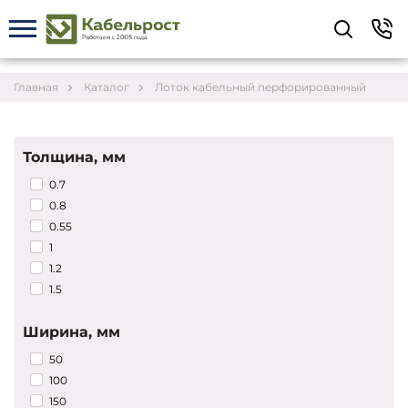
Укажите контакты для связи и требования к
заказу – предложим лучшие варианты по цене,
согласуем сроки и подберём доставку.
Главная
Каталог
Лоток кабельный перфорированный
Толщина, мм
0.7
0.8
0.55
1
1.2
1.5
Ширина, мм
50
Соглашаюсь на обработку персональных данных
100
150