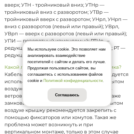
вверх; УТН - тройниковый вниз; УТНр —
тройниковый вниз с разворотом; УТВр —
тройниковый вверх с разворотом; УНрл, УНрп —
вниз с разворотов (левый или правый); УВрл,
УВрп — вверх с разворотов (левый или правый);
УПИ — поворотный изменяемый; РТНр —
редукция тройниковая с разворотом вниз; РТ —
Мы используем cookie. Это позволяет нам
редукция тройниковая.
анализировать взаимодействие
посетителей с сайтом и делать его лучше.
Какой лоток выбрать: с замком или без замка?
Продолжая пользоваться сайтом, вы
Кабельные лотки замкового типа рекомендуется
соглашаетесь с использованием файлов
cookie и
Политикой конфиденциальности
.
использовать внутри помещений. На открытом
воздухе может дополнительно возникнуть
Соглашаюсь
ветровая нагрузка, при которой крышка, даже
замковая, может слететь. Поэтому на открытом
воздухе крышку рекомендуется закрепить с
помощью фиксаторов или хомутов. Такая же
проблема может возникнуть и при
вертикальном монтаже, только в этом случае