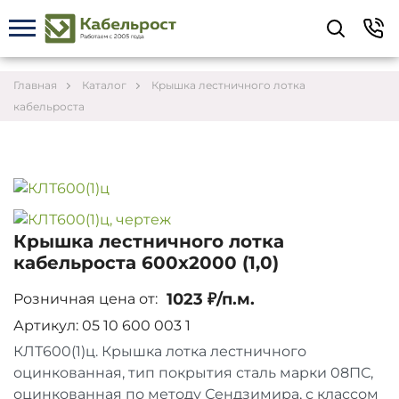
Укажите контакты для связи и требования к
заказу – предложим лучшие варианты по цене,
согласуем сроки и подберём доставку.
Главная
Каталог
Крышка лестничного лотка
кабельроста
Крышка лестничного лотка
кабельроста 600х2000 (1,0)
1023 ₽/п.м.
Розничная цена от:
Артикул: 05 10 600 003 1
КЛТ600(1)ц. Крышка лотка лестничного
Соглашаюсь на обработку персональных данных
оцинкованная, тип покрытия сталь марки 08ПС,
оцинкованная по методу Сендзимира, с классом