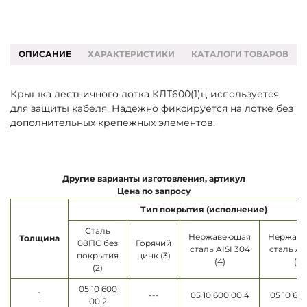
ОПИСАНИЕ
ХАРАКТЕРИСТИКИ
КАТАЛОГИ ТОВАРОВ
Крышка лестничного лотка КЛТ600(1)ц используется
для защиты кабеля. Надежно фиксируется на лотке без
дополнительных крепежных элементов.
Другие варианты изготовления, артикул
Цена по запросу
Тип покрытия (исполнение)
Сталь
Нержавеющая
Нержав
Толщина
08ПС без
Горячий
сталь AISI 304
сталь AI
покрытия
цинк (3)
(4)
(5)
(2)
05 10 600
1
---
05 10 600 00 4
05 10 60
00 2