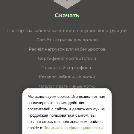
Скачать
Паспорт на кабельные лотки и несущие конструкции
Расчёт нагрузок для лотков
Расчёт нагрузок для кабельростов
Сертификат соответствия
Пожарный сертификат
Каталог кабельные лотки
Каталог лестничные лотки
Каталог кабельные короба
Мы используем cookie. Это позволяет нам
анализировать взаимодействие
Каталог несущие конструкции
посетителей с сайтом и делать его лучше.
Инструкция по монтажу лотков
Продолжая пользоваться сайтом, вы
соглашаетесь с использованием файлов
Цены (Прайс-лист)
cookie и
Политикой конфиденциальности
.