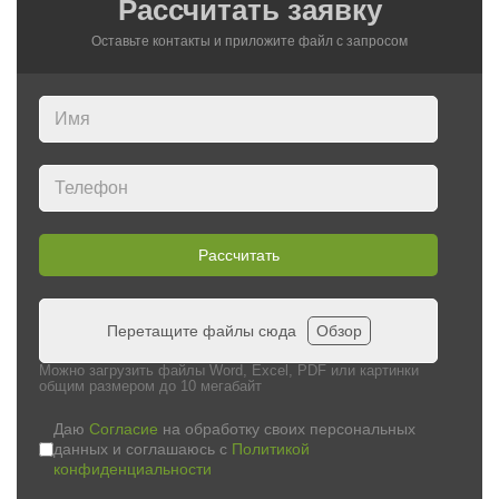
Рассчитать заявку
Оставьте контакты и приложите файл c запросом
Рассчитать
Перетащите файлы сюда
Обзор
Можно загрузить файлы Word, Excel, PDF или картинки
общим размером до 10 мегабайт
Даю
Согласие
на обработку своих персональных
данных и соглашаюсь с
Политикой
конфиденциальности