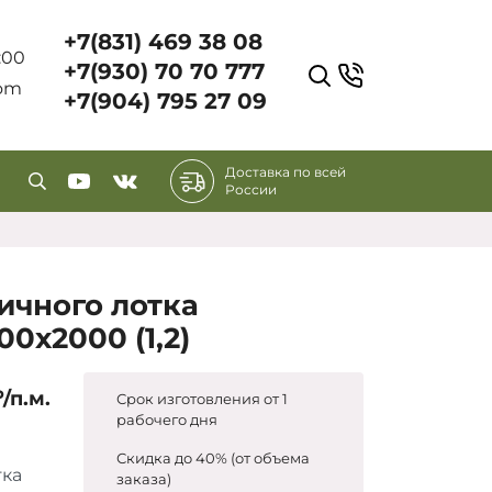
+7(831) 469 38 08
7:00
+7(930) 70 70 777
com
+7(904) 795 27 09
Доставка по всей
России
ичного лотка
0х2000 (1,2)
₽/п.м.
Срок изготовления от 1
рабочего дня
Скидка до 40% (от объема
тка
заказа)