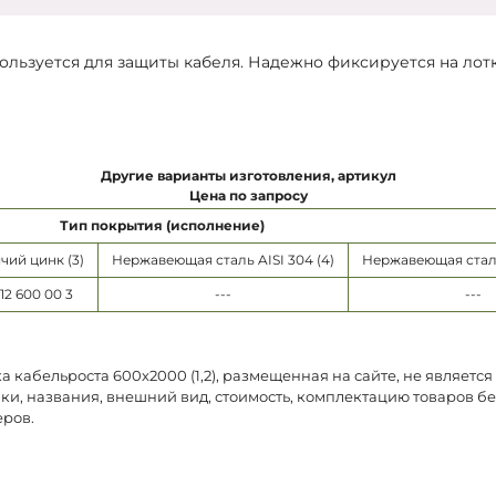
пользуется для защиты кабеля. Надежно фиксируется на ло
Другие варианты изготовления, артикул
Цена по запросу
Тип покрытия (исполнение)
чий цинк (3)
Нержавеющая сталь AISI 304 (4)
Нержавеющая сталь 
12 600 00 3
---
---
 кабельроста 600х2000 (1,2), размещенная на сайте, не являетс
ки, названия, внешний вид, стоимость, комплектацию товаров б
еров.