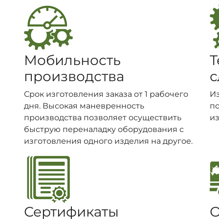
Мобильность
Т
производства
с
Срок изготовления заказа от 1 рабочего
И
дня. Высокая маневренность
п
производства позволяет осуществить
из
быструю переналадку оборудования с
изготовления одного изделия на другое.
Сертификаты
О