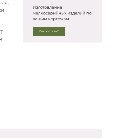
ая,
Изготовление
ки
мелкосерийных изделий по
вашим чертежам
СТ
Как купить?
8