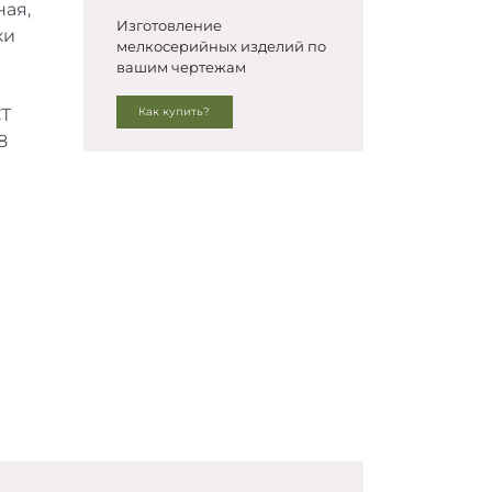
ая,
Изготовление
ки
мелкосерийных изделий по
вашим чертежам
СТ
Как купить?
8