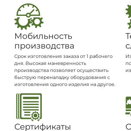
Мобильность
Т
производства
с
Срок изготовления заказа от 1 рабочего
И
дня. Высокая маневренность
п
производства позволяет осуществить
из
быструю переналадку оборудования с
изготовления одного изделия на другое.
Сертификаты
О