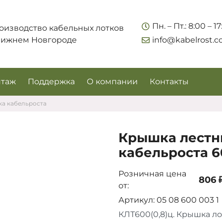
Укажите контакты для связи и требования к заказу –
Пн. – Пт.: 8:00 – 1
оизводство кабельных лотков
предложим лучшие варианты по цене, согласуем
Нижнем Новгороде
info@kabelrost.
сроки и подберём доставку.
таж
Поддержка
О компании
Контакты
ка кабельроста
Крышка лестн
кабельроста 6
Розничная цена
806 ₽
от:
Соглашаюсь на обработку персональных данных
Артикул: 05 08 600 003 1
КЛТ600(0,8)ц. Крышка ло
Запросить цены