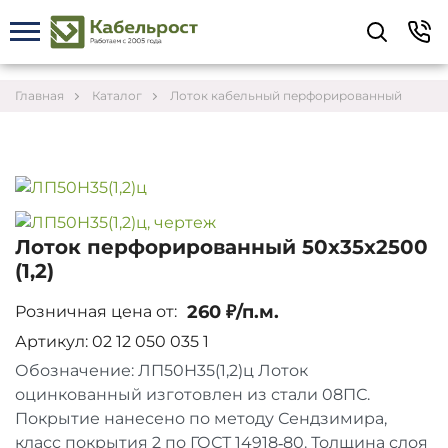
Укажите контакты для связи и требования к
заказу – предложим лучшие варианты по цене,
согласуем сроки и подберём доставку.
Главная
Каталог
Лоток кабельный перфорированный
Лоток перфорированный 50х35х2500
(1,2)
260 ₽/п.м.
Розничная цена от:
Артикул: 02 12 050 035 1
Обозначение: ЛП50Н35(1,2)ц Лоток
оцинкованный изготовлен из стали 08ПС.
Соглашаюсь на обработку персональных данных
Покрытие нанесено по методу Сендзимира,
класс покрытия 2 по ГОСТ 14918‑80. Толщина слоя