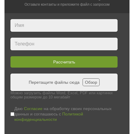
Оставьте контакты и приложите файл c запросом
Рассчитать
Перетащите файлы сюда
Обзор
Можно загрузить файлы Word, Excel, PDF или картинки
общим размером до 10 мегабайт
Даю
Согласие
на обработку своих персональных
данных и соглашаюсь с
Политикой
конфиденциальности