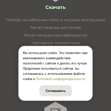
Скачать
Паспорт на кабельные лотки и несущие конструкции
Расчёт нагрузок для лотков
Расчёт нагрузок для кабельростов
Сертификат соответствия
Пожарный сертификат
Мы используем cookie. Это позволяет нам
Каталог кабельные лотки
анализировать взаимодействие
посетителей с сайтом и делать его лучше.
Каталог лестничные лотки
Продолжая пользоваться сайтом, вы
Каталог кабельные короба
соглашаетесь с использованием файлов
cookie и
Политикой конфиденциальности
.
Каталог несущие конструкции
Инструкция по монтажу лотков
Соглашаюсь
Цены (Прайс-лист)