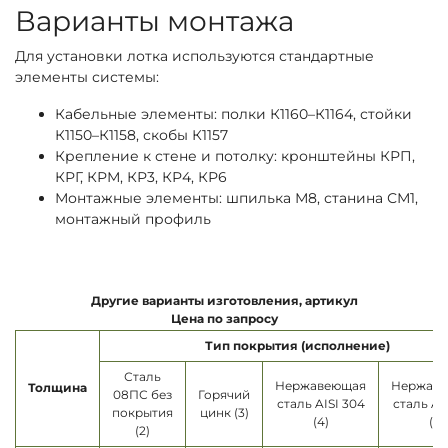
Варианты монтажа
Для установки лотка используются стандартные
элементы системы:
Кабельные элементы: полки К1160–К1164, стойки
К1150–К1158, скобы К1157
Крепление к стене и потолку: кронштейны КРП,
КРГ, КРМ, КР3, КР4, КР6
Монтажные элементы: шпилька М8, станина СМ1,
монтажный профиль
Другие варианты изготовления, артикул
Цена по запросу
Тип покрытия (исполнение)
Сталь
Нержавеющая
Нержав
Толщина
08ПС без
Горячий
сталь AISI 304
сталь AI
покрытия
цинк (3)
(4)
(5)
(2)