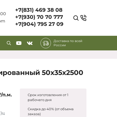
+7(831) 469 38 08
7:00
+7(930) 70 70 777
com
+7(904) 795 27 09
Доставка по всей
России
ированный 50х35х2500
/п.м.
Срок изготовления от 1
рабочего дня
Скидка до 40% (от объема
)ц
заказа)