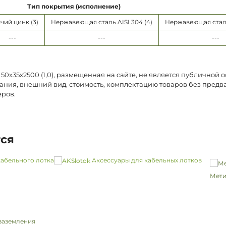
Тип покрытия (исполнение)
чий цинк (3)
Нержавеющая сталь AISI 304 (4)
Нержавеющая сталь 
---
---
---
х35х2500 (1,0), размещенная на сайте, не является публичной 
ания, внешний вид, стоимость, комплектацию товаров без предв
еров.
тся
абельного лотка
Аксессуары для кабельных лотков
Мети
заземления