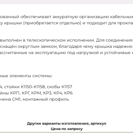
ованный обеспечивает аккуратную организацию кабельных
ку крышки (приобретается отдельно) и подходит для прокл
выполнен в телескопическом исполнении. Для соединения 
оснащён округлым замком, благодаря чему крышка надежно
ссчитанные на эксплуатацию под нагрузкой и устойчивые 
тные элементы системы:
 стойки К1150–К1158, скобы К1157
йны КРП, КРГ, КРМ, КР3, КР4, КР6
анина СМ1, монтажный профиль
Другие варианты изготовления, артикул
Цена по запросу