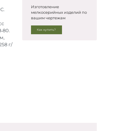
Изготовление
С.
мелкосерийных изделий по
вашим чертежам
сс
‑80.
Как купить?
м,
58 г/