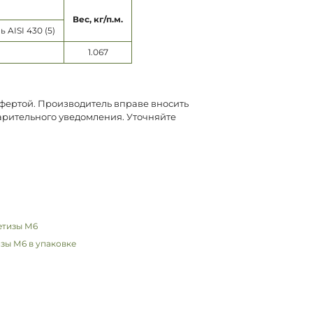
Вес, кг/п.м.
AISI 430 (5)
1.067
офертой. Производитель вправе вносить
арительного уведомления. Уточняйте
зы М6 в упаковке