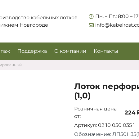
Укажите контакты для связи и требования к заказу –
Пн. – Пт.: 8:00 – 1
оизводство кабельных лотков
предложим лучшие варианты по цене, согласуем
Нижнем Новгороде
info@kabelrost.
сроки и подберём доставку.
таж
Поддержка
О компании
Контакты
рированный
Лоток перфор
(1,0)
Розничная цена
224 ₽
от:
Соглашаюсь на обработку персональных данных
Артикул: 02 10 050 035 1
Обозначение: ЛП50Н35(1
Запросить цены