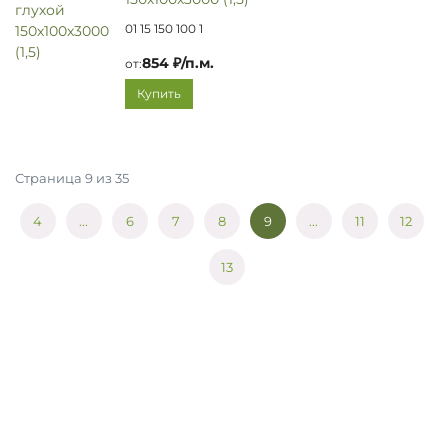
01 15 150 100 1
854 ₽/п.м.
от:
Купить
Страница 9 из 35
4
...
6
7
8
9
...
11
12
13