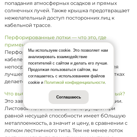
попадания атмосферных осадков и прямых
солнечных лучей. Также крышка предотвращает
нежелательный доступ посторонних лиц к
кабельной трассе.
Перфорированные лотки — что это, где
применяются?
Мы используем cookie. Это позволяет нам
Перфорированный лоток - элемент
анализировать взаимодействие
кабеленесущей конструкции, в котором
посетителей с сайтом и делать его лучше.
непосредственно укладывается кабель. Для
Продолжая пользоваться сайтом, вы
лучшего охлаждения и влагоотведения лотках
соглашаетесь с использованием файлов
делается перфорация.
cookie и
Политикой конфиденциальности
.
Что выбрать: лоток листовой или лестничный?
Соглашаюсь
Это зависит от задач и условий эксплуатации.
Листовой лоток по своей конструкции при
равной несущей способности имеет бОльшую
металлоемкость, а значит и цену, в сравнении с
лотком лестничного типа. Тем не менее лоток