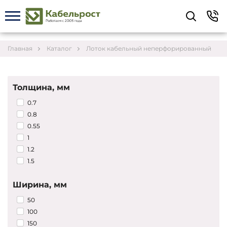
Укажите контакты для связи и требования к
заказу – предложим лучшие варианты по цене,
согласуем сроки и подберём доставку.
Главная
Каталог
Лоток кабельный неперфорированный
Толщина, мм
0.7
0.8
0.55
1
1.2
1.5
Ширина, мм
50
Соглашаюсь на обработку персональных данных
100
150