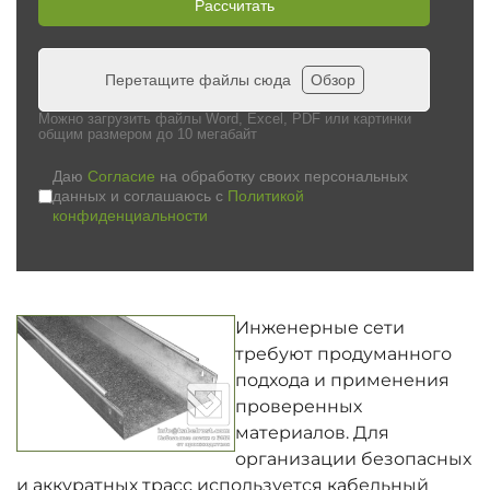
Рассчитать
Перетащите файлы сюда
Обзор
Можно загрузить файлы Word, Excel, PDF или картинки
общим размером до 10 мегабайт
Даю
Согласие
на обработку своих персональных
данных и соглашаюсь с
Политикой
конфиденциальности
Инженерные сети
требуют продуманного
подхода и применения
проверенных
материалов. Для
организации безопасных
и аккуратных трасс используется кабельный