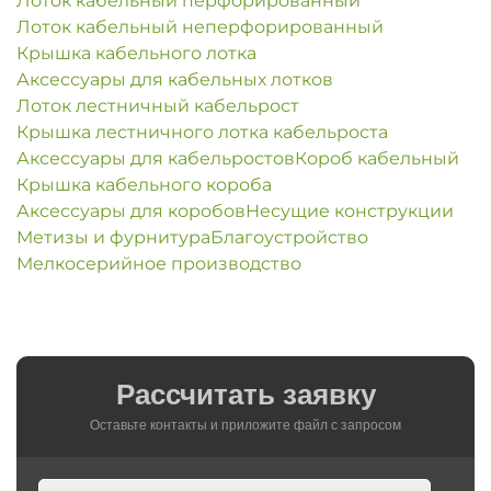
Лоток кабельный перфорированный
Лоток кабельный неперфорированный
Крышка кабельного лотка
Аксессуары для кабельных лотков
Лоток лестничный кабельрост
Крышка лестничного лотка кабельроста
Аксессуары для кабельростов
Короб кабельный
Крышка кабельного короба
Аксессуары для коробов
Несущие конструкции
Метизы и фурнитура
Благоустройство
Мелкосерийное производство
Рассчитать заявку
Оставьте контакты и приложите файл c запросом