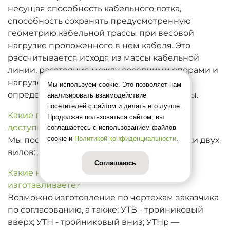
несущая способность кабельного лотка,
способность сохранять предусмотренную
геометрию кабельной трассы при весовой
нагрузке проложенного в нем кабеля. Это
рассчитывается исходя из массы кабельной
линии, расстояния между соседними опорами и
нагрузочной характеристики лотка
Мы используем cookie. Это позволяет нам
определенной толщины, высоты и ширины.
анализировать взаимодействие
посетителей с сайтом и делать его лучше.
Какие виды неперфорированных лотков
Продолжая пользоваться сайтом, вы
доступны для покупки?
соглашаетесь с использованием файлов
cookie и
Политикой конфиденциальности
.
Мы поставляем неперфорированные лотки двух
вилов: лоток глухой и короб.
Соглашаюсь
Какие нестандартные углы к лоткам вы
изготавливаете?
Возможно изготовление по чертежам заказчика
по согласованию, а также: УТВ - тройниковый
вверх; УТН - тройниковый вниз; УТНр —