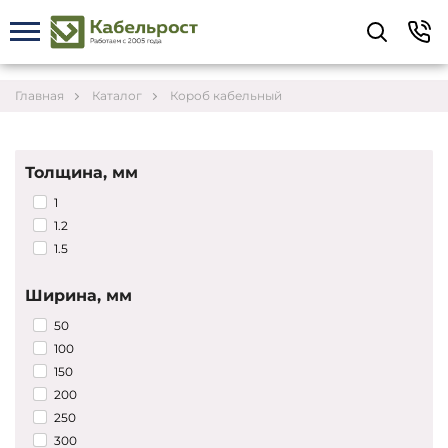
Укажите контакты для связи и требования к
заказу – предложим лучшие варианты по цене,
согласуем сроки и подберём доставку.
Главная
Каталог
Короб кабельный
Толщина, мм
1
1.2
1.5
Ширина, мм
50
100
150
200
Соглашаюсь на обработку персональных данных
250
300