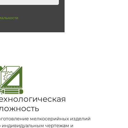
иальности
ехнологическая
ложность
зготовление мелкосерийных изделий
о индивидуальным чертежам и