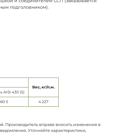
рышкой и соединителем ССП (заказывается
тным подголовником).
Вес, кг/п.м.
AISI 430 (5)
060 5
4.227
ой. Производитель вправе вносить изменения в
уведомления. Уточняйте характеристики,