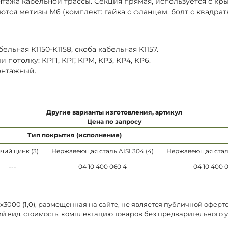
нтажа кабельной трассы. Секция прямая, используется с к
ются метизы М6 (комплект: гайка с фланцем, болт с квадра
ельная К1150-К1158, скоба кабельная К1157.
потолку: КРП, КРГ, КРМ, КР3, КР4, КР6.
онтажный.
Другие варианты изготовления, артикул
Цена по запросу
Тип покрытия (исполнение)
чий цинк (3)
Нержавеющая сталь AISI 304 (4)
Нержавеющая сталь 
---
04 10 400 060 4
04 10 400 
000 (1,0), размещенная на сайте, не является публичной оферт
й вид, стоимость, комплектацию товаров без предварительного 