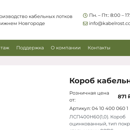
Укажите контакты для связи и требования к заказу –
Пн. – Пт.: 8:00 – 1
оизводство кабельных лотков
предложим лучшие варианты по цене, согласуем
Нижнем Новгороде
info@kabelrost.
сроки и подберём доставку.
таж
Поддержка
О компании
Контакты
Короб кабельн
Розничная цена
871 
от:
Артикул: 04 10 400 060 1
Соглашаюсь на обработку персональных данных
ЛСП400Н60(1,0). Короб
оцинкованный, тип пок
Запросить цены