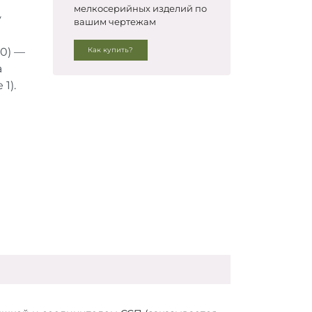
мелкосерийных изделий по
у
вашим чертежам
80) —
Как купить?
а
1).