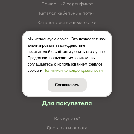
Пожарный сертификат
Каталог кабельные лотки
Каталог лестничные лотки
Каталог кабельные короба
Мы используем cookie. Это позволяет нам
Каталог несущие конструкции
анализировать взаимодействие
Инструкция по монтажу лотков
посетителей с сайтом и делать его лучше.
Продолжая пользоваться сайтом, вы
Цены (Прайс-лист)
соглашаетесь с использованием файлов
cookie и
Политикой конфиденциальности
.
Соглашаюсь
Для покупателя
Как купить?
Доставка и оплата