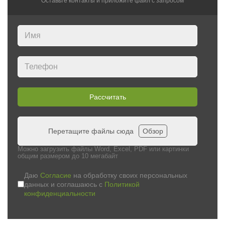
Оставьте контакты и приложите файл c запросом
Рассчитать
Перетащите файлы сюда
Обзор
Можно загрузить файлы Word, Excel, PDF или картинки
общим размером до 10 мегабайт
Даю
Согласие
на обработку своих персональных
данных и соглашаюсь с
Политикой
конфиденциальности