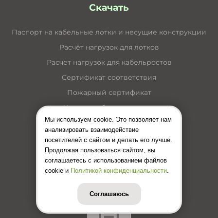
Скачать
Паспорт на кабельные лотки и несущие конструкции
Расчёт нагрузок для лотков
Расчёт нагрузок для кабельростов
Сертификат соответствия
Пожарный сертификат
Каталог кабельные лотки
Мы используем cookie. Это позволяет нам
Каталог лестничные лотки
анализировать взаимодействие
Каталог кабельные короба
посетителей с сайтом и делать его лучше.
Продолжая пользоваться сайтом, вы
Каталог несущие конструкции
соглашаетесь с использованием файлов
Инструкция по монтажу лотков
cookie и
Политикой конфиденциальности
.
Цены (Прайс-лист)
Соглашаюсь