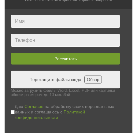
Оставьте контакты и приложите файл c запросом
Рассчитать
Перетащите файлы сюда
Обзор
Можно загрузить файлы Word, Excel, PDF или картинки
общим размером до 10 мегабайт
Даю
Согласие
на обработку своих персональных
данных и соглашаюсь с
Политикой
конфиденциальности