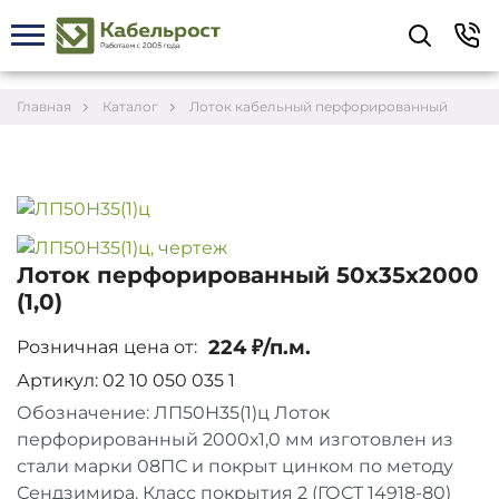
Укажите контакты для связи и требования к
заказу – предложим лучшие варианты по цене,
согласуем сроки и подберём доставку.
Главная
Каталог
Лоток кабельный перфорированный
Лоток перфорированный 50х35х2000
(1,0)
224 ₽/п.м.
Розничная цена от:
Артикул: 02 10 050 035 1
Обозначение: ЛП50Н35(1)ц Лоток
перфорированный 2000х1,0 мм изготовлен из
Соглашаюсь на обработку персональных данных
стали марки 08ПС и покрыт цинком по методу
Сендзимира. Класс покрытия 2 (ГОСТ 14918-80)