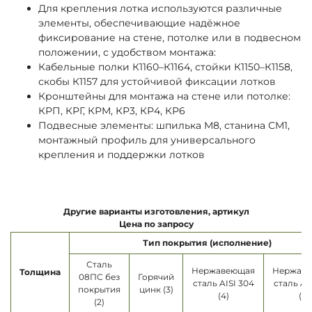
Для крепления лотка используются различные
элементы, обеспечивающие надёжное
фиксирование на стене, потолке или в подвесном
положении, с удобством монтажа:
Кабельные полки К1160–К1164, стойки К1150–К1158,
скобы К1157 для устойчивой фиксации лотков
Кронштейны для монтажа на стене или потолке:
КРП, КРГ, КРМ, КР3, КР4, КР6
Подвесные элементы: шпилька М8, станина СМ1,
монтажный профиль для универсального
крепления и поддержки лотков
Другие варианты изготовления, артикул
Цена по запросу
Тип покрытия (исполнение)
Сталь
Нержавеющая
Нержав
Толщина
08ПС без
Горячий
сталь AISI 304
сталь AI
покрытия
цинк (3)
(4)
(5)
(2)