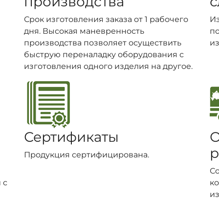
производства
с
Срок изготовления заказа от 1 рабочего
И
дня. Высокая маневренность
п
производства позволяет осуществить
из
быструю переналадку оборудования с
изготовления одного изделия на другое.
Сертификаты
О
р
Продукция сертифицирована.
С
 с
ко
из