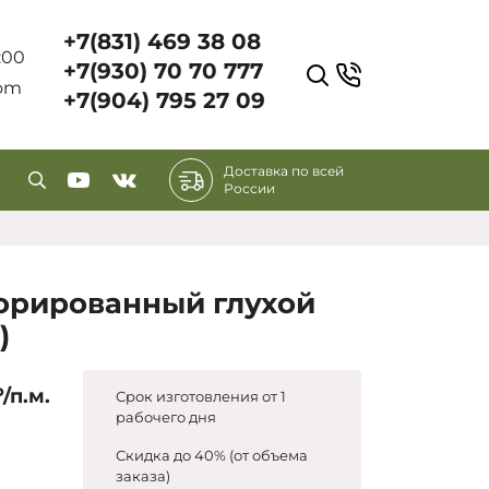
+7(831) 469 38 08
7:00
+7(930) 70 70 777
com
+7(904) 795 27 09
Доставка по всей
России
орированный глухой
)
₽/п.м.
Срок изготовления от 1
рабочего дня
Скидка до 40% (от объема
заказа)