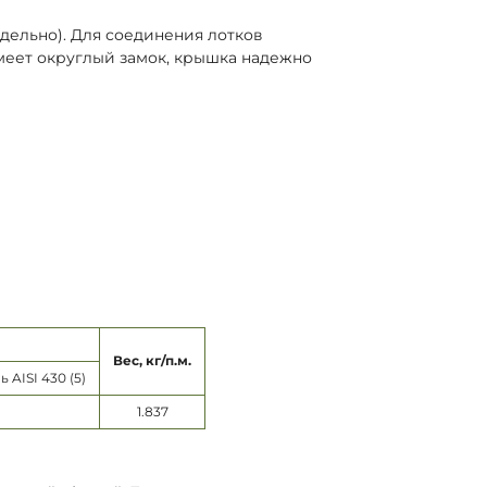
тдельно). Для соединения лотков
имеет округлый замок, крышка надежно
Вес, кг/п.м.
AISI 430 (5)
1.837