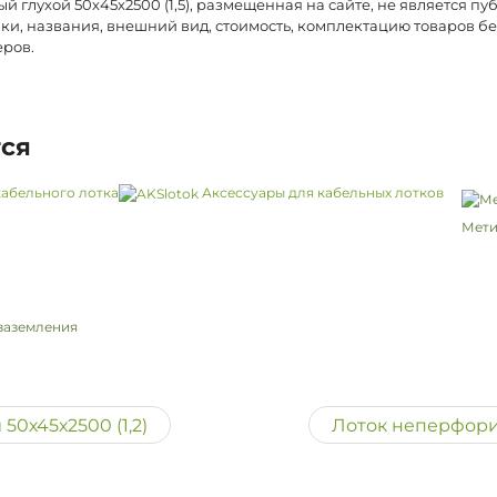
глухой 50х45х2500 (1,5), размещенная на сайте, не является п
ки, названия, внешний вид, стоимость, комплектацию товаров б
еров.
тся
абельного лотка
Аксессуары для кабельных лотков
Мети
заземления
0х45х2500 (1,2)
Лоток неперфорир