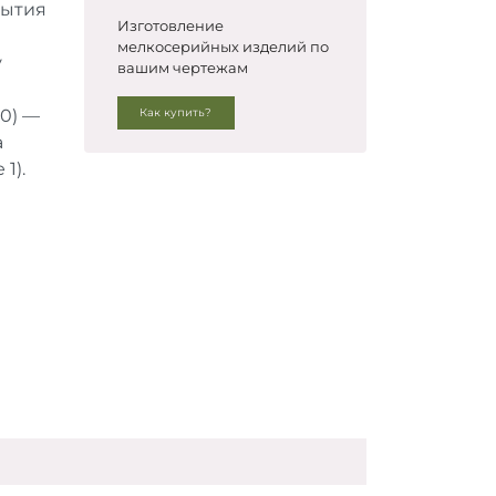
рытия
Изготовление
мелкосерийных изделий по
у
вашим чертежам
80) —
Как купить?
а
1).