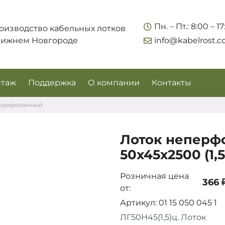
Укажите контакты для связи и требования к заказу –
Пн. – Пт.: 8:00 – 1
оизводство кабельных лотков
предложим лучшие варианты по цене, согласуем
Нижнем Новгороде
info@kabelrost.
сроки и подберём доставку.
таж
Поддержка
О компании
Контакты
форированный
Лоток неперф
50х45х2500 (1,5
Розничная цена
366 
от:
Соглашаюсь на обработку персональных данных
Артикул: 01 15 050 045 1
ЛГ50Н45(1,5)ц. Лоток
Запросить цены