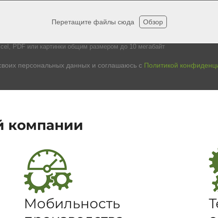
Перетащите файлы сюда
Обзор
cel, PDF или картинки общим размером до 10 мегабайт
своих персональных данных и соглашаюсь с
Политикой конфиденц
й компании
Мобильность
Т