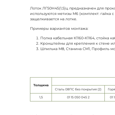
Лоток ЛГ50Н45(1,5)ц предназначен для прок
используются метизы М6 (комплект: гайка 
защелкивается на лотке.
Примеры вариантов монтажа:
Полка кабельная К1160-К1164, стойка каб
Кронштейны для крепления к стене или 
Шпилька М8, Станина СМ1, Профиль м
Толщина
Сталь 08ПС без покрытия (2)
Горя
1,5
01 15 050 045 2
01 