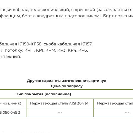
ладки кабеля, телескопический, с крышкой (заказывается о
с фланцем, болт с квадратным подголовником). Борт лотка 
ельная К1150-К1158, скоба кабельная К1157.
потолку: КРП, КРГ, КРМ, КР3, КР4, КР6.
онтажный.
Другие варианты изготовления, артикул
Цена по запросу
Тип покрытия (исполнение)
чий цинк (3)
Нержавеющая сталь AISI 304 (4)
Нержавеющая сталь 
15 050 045 3
---
---