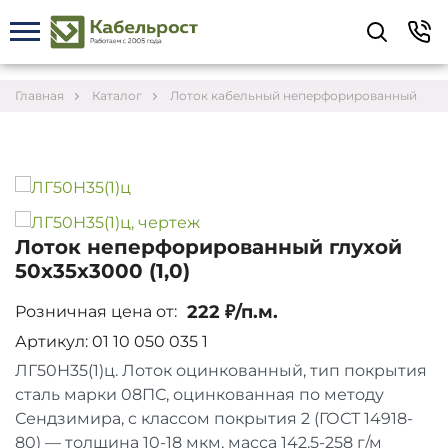
Укажите контакты для связи и требования к
заказу – предложим лучшие варианты по цене,
согласуем сроки и подберём доставку.
Главная
Каталог
Лоток кабельный неперфорированный
Лоток неперфорированный глухой
50х35х3000 (1,0)
222 ₽/п.м.
Розничная цена от:
Артикул: 01 10 050 035 1
ЛГ50Н35(1)ц. Лоток оцинкованный, тип покрытия
сталь марки 08ПС, оцинкованная по методу
Соглашаюсь на обработку персональных данных
Сендзимира, с классом покрытия 2 (ГОСТ 14918-
80) — толщина 10-18 мкм, масса 142,5-258 г/м