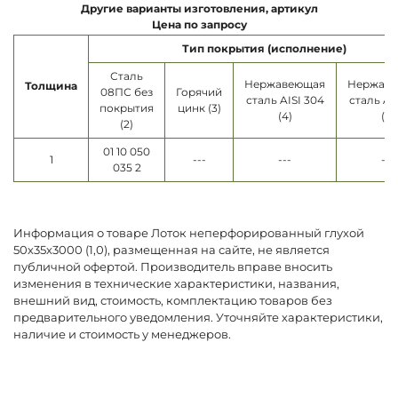
Другие варианты изготовления, артикул
Цена по запросу
Тип покрытия (исполнение)
Сталь
Нержавеющая
Нержав
Толщина
08ПС без
Горячий
сталь AISI 304
сталь AI
покрытия
цинк (3)
(4)
(5)
(2)
01 10 050
1
---
---
---
035 2
Информация о товаре Лоток неперфорированный глухой
50х35х3000 (1,0), размещенная на сайте, не является
публичной офертой. Производитель вправе вносить
изменения в технические характеристики, названия,
внешний вид, стоимость, комплектацию товаров без
предварительного уведомления. Уточняйте характеристики,
наличие и стоимость у менеджеров.