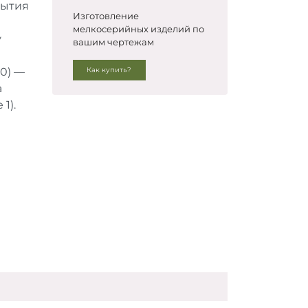
рытия
Изготовление
мелкосерийных изделий по
у
вашим чертежам
80) —
Как купить?
а
1).