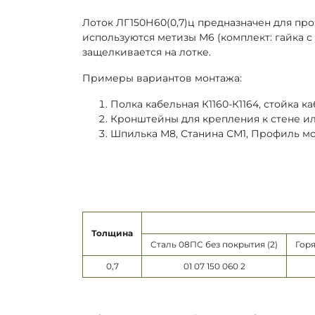
Лоток ЛГ150Н60(0,7)ц предназначен для про
используются метизы М6 (комплект: гайка 
защелкивается на лотке.
Примеры вариантов монтажа:
Полка кабельная К1160-К1164, стойка каб
Кронштейны для крепления к стене или 
Шпилька М8, Станина СМ1, Профиль м
Толщина
Сталь 08ПС без покрытия (2)
Горя
0,7
01 07 150 060 2