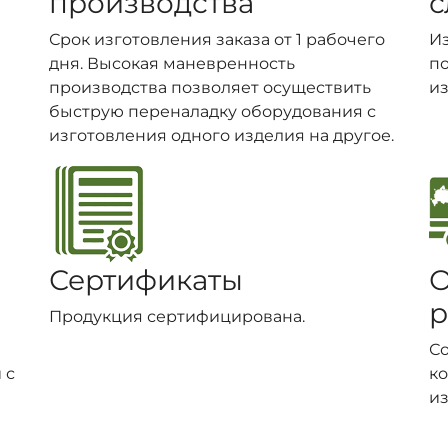
производства
с
Срок изготовления заказа от 1 рабочего
И
дня. Высокая маневренность
п
производства позволяет осуществить
из
быструю переналадку оборудования с
изготовления одного изделия на другое.
Сертификаты
О
р
Продукция сертифицирована.
С
 с
ко
из