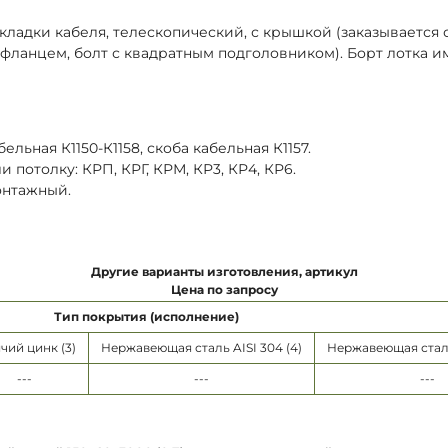
кладки кабеля, телескопический, с крышкой (заказывается 
с фланцем, болт с квадратным подголовником). Борт лотка 
ельная К1150-К1158, скоба кабельная К1157.
потолку: КРП, КРГ, КРМ, КР3, КР4, КР6.
онтажный.
Другие варианты изготовления, артикул
Цена по запросу
Тип покрытия (исполнение)
чий цинк (3)
Нержавеющая сталь AISI 304 (4)
Нержавеющая сталь 
---
---
---