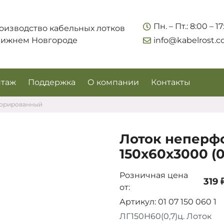
Укажите контакты для связи и требования к заказу –
Пн. – Пт.: 8:00 – 1
оизводство кабельных лотков
предложим лучшие варианты по цене, согласуем
Нижнем Новгороде
info@kabelrost.
сроки и подберём доставку.
таж
Поддержка
О компании
Контакты
форированный
Лоток неперф
150х60х3000 (0
Розничная цена
319 
от:
Соглашаюсь на обработку персональных данных
Артикул: 01 07 150 060 1
ЛГ150Н60(0,7)ц. Лоток
Запросить цены