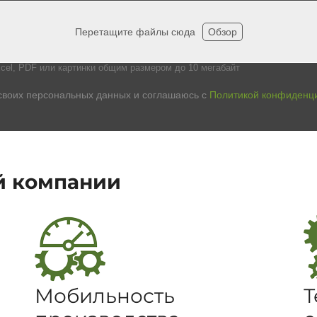
Перетащите файлы сюда
Обзор
cel, PDF или картинки общим размером до 10 мегабайт
своих персональных данных и соглашаюсь с
Политикой конфиденц
й компании
Мобильность
Т