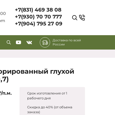
+7(831) 469 38 08
7:00
+7(930) 70 70 777
com
+7(904) 795 27 09
Доставка по всей
России
орированный глухой
,7)
₽/п.м.
Срок изготовления от 1
рабочего дня
Скидка до 40% (от объема
заказа)