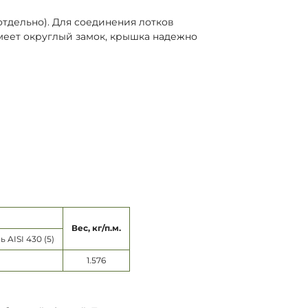
отдельно). Для соединения лотков
имеет округлый замок, крышка надежно
Вес, кг/п.м.
AISI 430 (5)
1.576