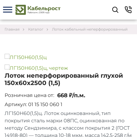
Укажите контакты для связи и требования к
заказу – предложим лучшие варианты по цене,
согласуем сроки и подберём доставку.
Главная
Каталог
Лоток кабельный неперфорированный
Лоток неперфорированный глухой
150х60х2500 (1,5)
668 ₽/п.м.
Розничная цена от:
Артикул: 01 15 150 060 1
ЛГ150Н60(1,5)ц. Лоток оцинкованный, тип
покрытия сталь марки 08ПС, оцинкованная по
Соглашаюсь на обработку персональных данных
методу Сендзимира, с классом покрытия 2 (ГОСТ
14918-80) — толщина 10-18 мкм, масса 142,5-258 г/м