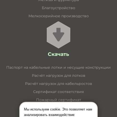
Благоустройство
Мелкосерийное производство
Скачать
Паспорт на кабельные лотки и несущие конструкции
Расчёт нагрузок для лотков
Расчёт нагрузок для кабельростов
Сертификат соответствия
Пожарный сертификат
Каталог кабельные лотки
Мы используем cookie. Это позволяет нам
анализировать взаимодействие
Каталог лестничные лотки