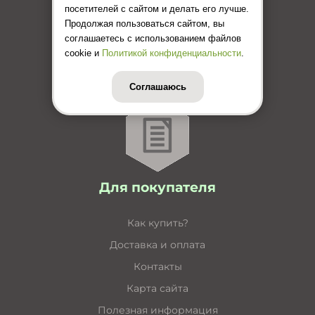
посетителей с сайтом и делать его лучше.
Каталог кабельные короба
Продолжая пользоваться сайтом, вы
соглашаетесь с использованием файлов
Каталог несущие конструкции
cookie и
Политикой конфиденциальности
.
Инструкция по монтажу лотков
Цены (Прайс-лист)
Соглашаюсь
Для покупателя
Как купить?
Доставка и оплата
Контакты
Карта сайта
Полезная информация