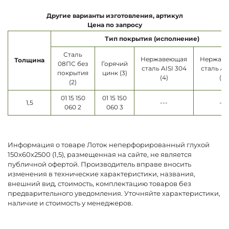
Другие варианты изготовления, артикул
Цена по запросу
Тип покрытия (исполнение)
Сталь
Нержавеющая
Нержав
Толщина
08ПС без
Горячий
сталь AISI 304
сталь AI
покрытия
цинк (3)
(4)
(5)
(2)
01 15 150
01 15 150
1,5
---
---
060 2
060 3
Информация о товаре Лоток неперфорированный глухой
150х60х2500 (1,5), размещенная на сайте, не является
публичной офертой. Производитель вправе вносить
изменения в технические характеристики, названия,
внешний вид, стоимость, комплектацию товаров без
предварительного уведомления. Уточняйте характеристики,
наличие и стоимость у менеджеров.