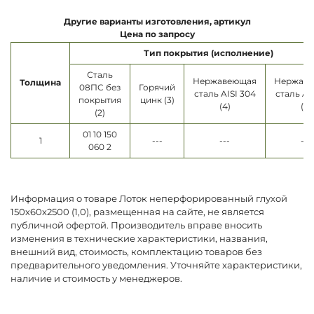
Другие варианты изготовления, артикул
Цена по запросу
Тип покрытия (исполнение)
Сталь
Нержавеющая
Нержав
Толщина
08ПС без
Горячий
сталь AISI 304
сталь AI
покрытия
цинк (3)
(4)
(5)
(2)
01 10 150
1
---
---
---
060 2
Информация о товаре Лоток неперфорированный глухой
150х60х2500 (1,0), размещенная на сайте, не является
публичной офертой. Производитель вправе вносить
изменения в технические характеристики, названия,
внешний вид, стоимость, комплектацию товаров без
предварительного уведомления. Уточняйте характеристики,
наличие и стоимость у менеджеров.