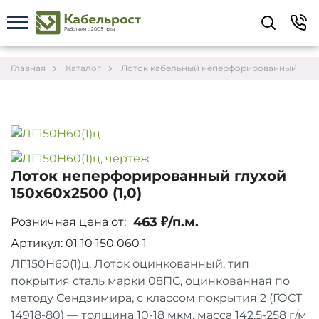
Укажите контакты для связи и требования к
заказу – предложим лучшие варианты по цене,
согласуем сроки и подберём доставку.
Главная
Каталог
Лоток кабельный неперфорированный
Лоток неперфорированный глухой
150х60х2500 (1,0)
463 ₽/п.м.
Розничная цена от:
Артикул: 01 10 150 060 1
ЛГ150Н60(1)ц. Лоток оцинкованный, тип
покрытия сталь марки 08ПС, оцинкованная по
Соглашаюсь на обработку персональных данных
методу Сендзимира, с классом покрытия 2 (ГОСТ
14918-80) — толщина 10-18 мкм, масса 142,5-258 г/м