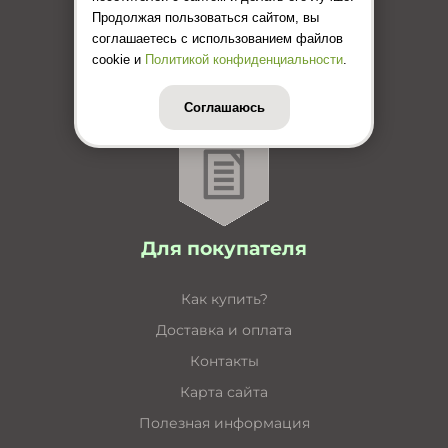
Каталог кабельные короба
Продолжая пользоваться сайтом, вы
соглашаетесь с использованием файлов
Каталог несущие конструкции
cookie и
Политикой конфиденциальности
.
Инструкция по монтажу лотков
Цены (Прайс-лист)
Соглашаюсь
Для покупателя
Как купить?
Доставка и оплата
Контакты
Карта сайта
Полезная информация