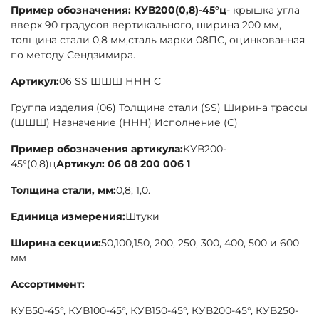
Пример обозначения: КУВ200
(0,8)-45°ц
- крышка угла
вверх 90 градусов вертикального, ширина 200 мм,
толщина стали 0,8 мм,сталь марки 08ПС, оцинкованная
по методу Сендзимира.
Артикул:
06 SS ШШШ ННН С
Группа изделия (06) Толщина стали (SS) Ширина трассы
(ШШШ) Назначение (ННН) Исполнение (С)
Пример обозначения артикула:
КУВ200-
45°(0,8)ц
Артикул: 06 08 200 006 1
Толщина стали, мм:
0,8; 1,0.
Единица измерения:
Штуки
Ширина секции:
50,100,150, 200, 250, 300, 400, 500 и 600
мм
Ассортимент:
КУВ50-45°, КУВ100-45°, КУВ150-45°, КУВ200-45°, КУВ250-