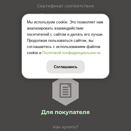
Сертификат соответствия
Пожарный сертификат
Мы используем cookie. Это позволяет нам
Каталог кабельные лотки
анализировать взаимодействие
Каталог лестничные лотки
посетителей с сайтом и делать его лучше.
Продолжая пользоваться сайтом, вы
Каталог кабельные короба
соглашаетесь с использованием файлов
Каталог несущие конструкции
cookie и
Политикой конфиденциальности
.
Инструкция по монтажу лотков
Соглашаюсь
Цены (Прайс-лист)
Для покупателя
Как купить?