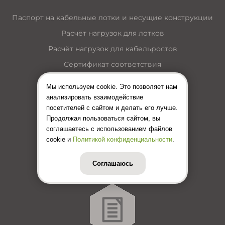
Паспорт на кабельные лотки и несущие конструкции
Расчёт нагрузок для лотков
Расчёт нагрузок для кабельростов
Сертификат соответствия
Пожарный сертификат
Мы используем cookie. Это позволяет нам
Каталог кабельные лотки
анализировать взаимодействие
посетителей с сайтом и делать его лучше.
Каталог лестничные лотки
Продолжая пользоваться сайтом, вы
Каталог кабельные короба
соглашаетесь с использованием файлов
cookie и
Политикой конфиденциальности
.
Каталог несущие конструкции
Инструкция по монтажу лотков
Соглашаюсь
Цены (Прайс-лист)