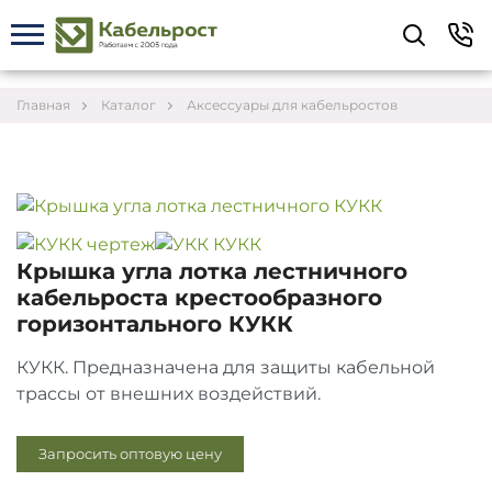
Укажите контакты для связи и требования к
заказу – предложим лучшие варианты по цене,
согласуем сроки и подберём доставку.
Главная
Каталог
Аксессуары для кабельростов
Крышка угла лотка лестничного
кабельроста крестообразного
горизонтального КУКК
КУКК. Предназначена для защиты кабельной
трассы от внешних воздействий.
Соглашаюсь на обработку персональных данных
Запросить оптовую цену