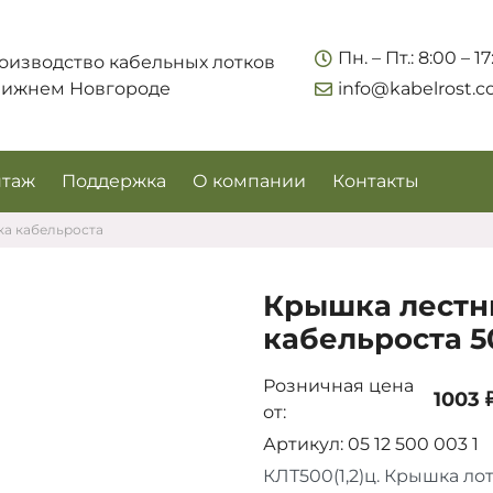
Укажите контакты для связи и требования к заказу –
Пн. – Пт.: 8:00 – 1
оизводство кабельных лотков
предложим лучшие варианты по цене, согласуем
Нижнем Новгороде
info@kabelrost.
сроки и подберём доставку.
таж
Поддержка
О компании
Контакты
ка кабельроста
Крышка лестн
кабельроста 50
Розничная цена
1003 
от:
Соглашаюсь на обработку персональных данных
Артикул: 05 12 500 003 1
КЛТ500(1,2)ц. Крышка ло
Запросить цены