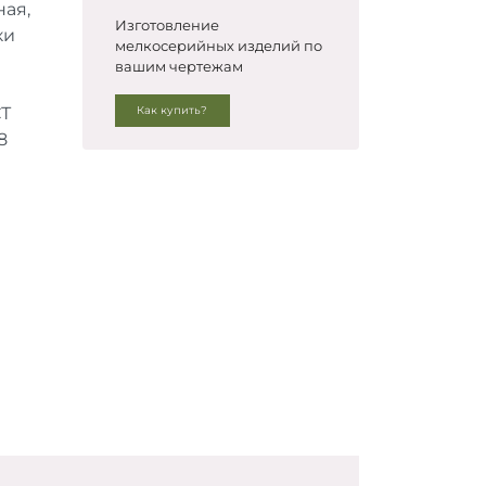
ая,
Изготовление
ки
мелкосерийных изделий по
вашим чертежам
СТ
Как купить?
8