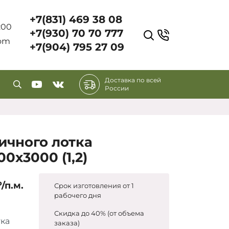
+7(831) 469 38 08
7:00
+7(930) 70 70 777
com
+7(904) 795 27 09
Доставка по всей
России
ичного лотка
0х3000 (1,2)
₽/п.м.
Срок изготовления от 1
рабочего дня
Скидка до 40% (от объема
тка
заказа)