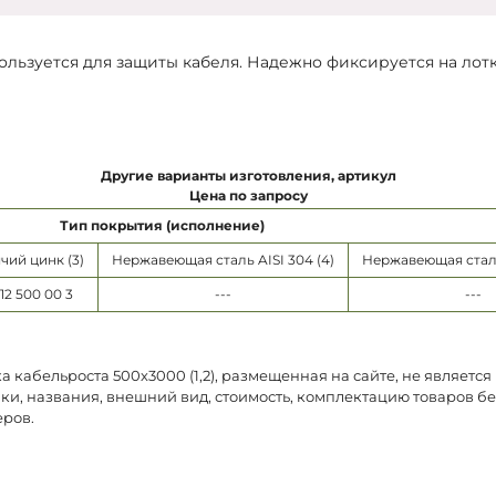
пользуется для защиты кабеля. Надежно фиксируется на ло
Другие варианты изготовления, артикул
Цена по запросу
Тип покрытия (исполнение)
чий цинк (3)
Нержавеющая сталь AISI 304 (4)
Нержавеющая сталь 
12 500 00 3
---
---
 кабельроста 500х3000 (1,2), размещенная на сайте, не являетс
ки, названия, внешний вид, стоимость, комплектацию товаров б
еров.