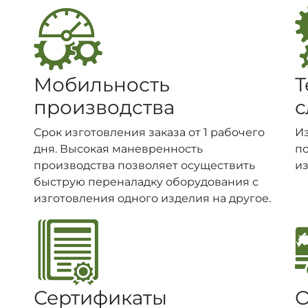
Мобильность
Т
производства
с
Срок изготовления заказа от 1 рабочего
И
дня. Высокая маневренность
п
производства позволяет осуществить
из
быструю переналадку оборудования с
изготовления одного изделия на другое.
Сертификаты
О