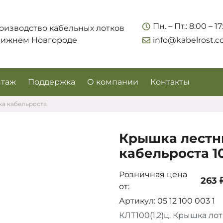
Укажите контакты для связи и требования к заказу –
Пн. – Пт.: 8:00 – 1
оизводство кабельных лотков
предложим лучшие варианты по цене, согласуем
Нижнем Новгороде
info@kabelrost.
сроки и подберём доставку.
таж
Поддержка
О компании
Контакты
ка кабельроста
Крышка лестн
кабельроста 10
Розничная цена
263 
от:
Соглашаюсь на обработку персональных данных
Артикул: 05 12 100 003 1
КЛТ100(1,2)ц. Крышка лот
Запросить цены