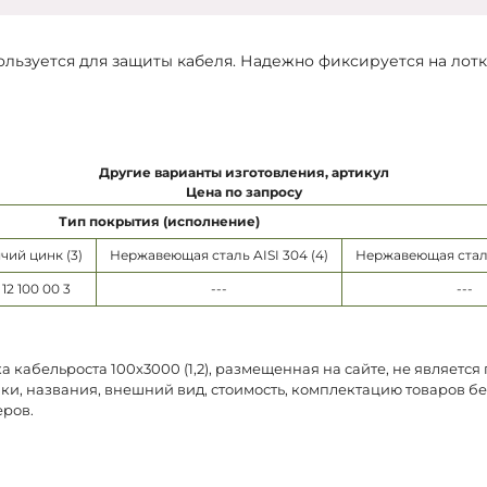
пользуется для защиты кабеля. Надежно фиксируется на ло
Другие варианты изготовления, артикул
Цена по запросу
Тип покрытия (исполнение)
чий цинк (3)
Нержавеющая сталь AISI 304 (4)
Нержавеющая сталь 
 12 100 00 3
---
---
 кабельроста 100х3000 (1,2), размещенная на сайте, не являетс
ки, названия, внешний вид, стоимость, комплектацию товаров б
еров.