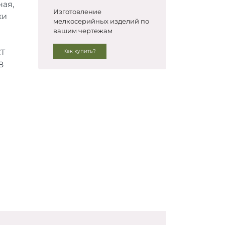
ая,
Изготовление
ки
мелкосерийных изделий по
вашим чертежам
СТ
Как купить?
8