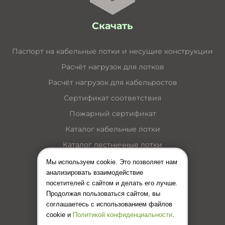
Скачать
Паспорт на кабельные лотки и несущие конструкции
Расчёт нагрузок для лотков
Расчёт нагрузок для кабельростов
Сертификат соответствия
Пожарный сертификат
Каталог кабельные лотки
Каталог лестничные лотки
Каталог кабельные короба
Мы используем cookie. Это позволяет нам
анализировать взаимодействие
Каталог несущие конструкции
посетителей с сайтом и делать его лучше.
Инструкция по монтажу лотков
Продолжая пользоваться сайтом, вы
соглашаетесь с использованием файлов
Цены (Прайс-лист)
cookie и
Политикой конфиденциальности
.