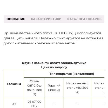
ОПИСАНИЕ
ХАРАКТЕРИСТИКИ
КАТАЛОГИ ТОВАРОВ
Крышка лестничного лотка КЛТ100(0,7)ц используется
для защиты кабеля. Надежно фиксируется на лотке без
дополнительных крепежных элементов.
Другие варианты изготовления, артикул
Цена по запросу
Тип покрытия (исполнение)
Сталь
Нержавеющая
Нержав
Толщина
08ПС без
Горячий
сталь AISI 304
сталь AI
покрытия
цинк (3)
(4)
(5)
(2)
05 07 100
0,7
---
---
---
00 2