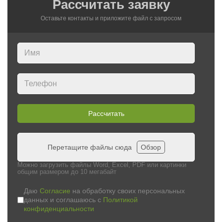
Рассчитать заявку
Оставьте контакты и приложите файл c запросом
Рассчитать
Перетащите файлы сюда
Обзор
Можно загрузить файлы Word, Excel, PDF или картинки
общим размером до 10 мегабайт
Даю
Согласие
на обработку своих персональных
данных и соглашаюсь с
Политикой
конфиденциальности