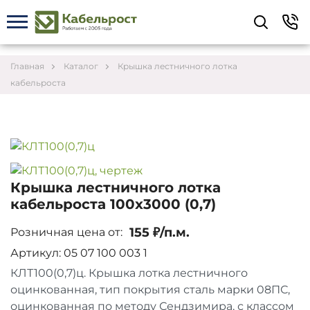
Укажите контакты для связи и требования к
заказу – предложим лучшие варианты по цене,
согласуем сроки и подберём доставку.
Главная
Каталог
Крышка лестничного лотка
кабельроста
Крышка лестничного лотка
кабельроста 100х3000 (0,7)
155 ₽/п.м.
Розничная цена от:
Артикул: 05 07 100 003 1
КЛТ100(0,7)ц. Крышка лотка лестничного
Соглашаюсь на обработку персональных данных
оцинкованная, тип покрытия сталь марки 08ПС,
оцинкованная по методу Сендзимира, с классом