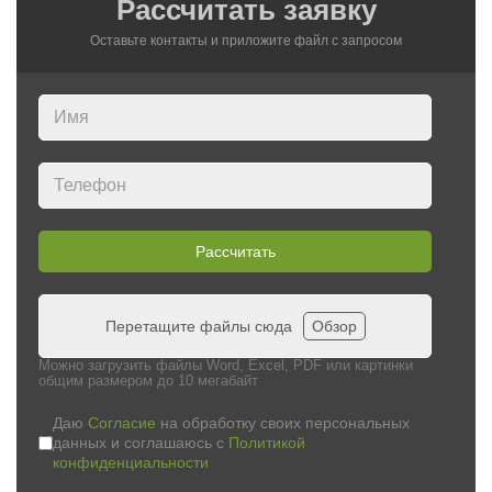
Рассчитать заявку
Оставьте контакты и приложите файл c запросом
Рассчитать
Перетащите файлы сюда
Обзор
Можно загрузить файлы Word, Excel, PDF или картинки
общим размером до 10 мегабайт
Даю
Согласие
на обработку своих персональных
данных и соглашаюсь с
Политикой
конфиденциальности