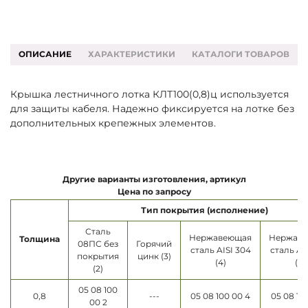
ОПИСАНИЕ
ХАРАКТЕРИСТИКИ
КАТАЛОГИ ТОВАРОВ
Крышка лестничного лотка КЛТ100(0,8)ц используется
для защиты кабеля. Надежно фиксируется на лотке без
дополнительных крепежных элементов.
Другие варианты изготовления, артикул
Цена по запросу
Тип покрытия (исполнение)
Сталь
Нержавеющая
Нержав
Толщина
08ПС без
Горячий
сталь AISI 304
сталь AI
покрытия
цинк (3)
(4)
(5)
(2)
05 08 100
0,8
---
05 08 100 00 4
05 08 10
00 2