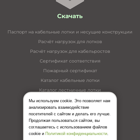
Скачать
Паспорт на кабельные лотки и несущие конструкции
Расчёт нагрузок для лотков
Расчёт нагрузок для кабельростов
Сертификат соответствия
Пожарный сертификат
Каталог кабельные лотки
Каталог лестничные лотки
Каталог кабельные короба
Мы используем cookie. Это позволяет нам
анализировать взаимодействие
Каталог несущие конструкции
посетителей с сайтом и делать его лучше.
Инструкция по монтажу лотков
Продолжая пользоваться сайтом, вы
соглашаетесь с использованием файлов
Цены (Прайс-лист)
cookie и
Политикой конфиденциальности
.