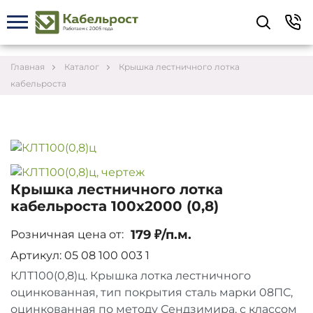
Укажите контакты для связи и требования к
заказу – предложим лучшие варианты по цене,
согласуем сроки и подберём доставку.
Главная
Каталог
Крышка лестничного лотка
кабельроста
Крышка лестничного лотка
кабельроста 100х2000 (0,8)
179 ₽/п.м.
Розничная цена от:
Артикул: 05 08 100 003 1
КЛТ100(0,8)ц. Крышка лотка лестничного
Соглашаюсь на обработку персональных данных
оцинкованная, тип покрытия сталь марки 08ПС,
оцинкованная по методу Сендзимира, с классом