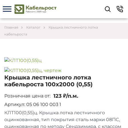
Укажите контакты для связи и требования к
заказу – предложим лучшие варианты по цене,
согласуем сроки и подберём доставку.
Главная
Каталог
Крышка лестничного лотка
кабельроста
Крышка лестничного лотка
кабельроста 100х2000 (0,55)
123 ₽/п.м.
Розничная цена от:
Артикул: 05 06 100 003 1
КЛТ100(0,55)ц. Крышка лотка лестничного
Соглашаюсь на обработку персональных данных
оцинкованная, тип покрытия сталь марки 08ПС,
оцинкованная по методу Сендзимира, с классом