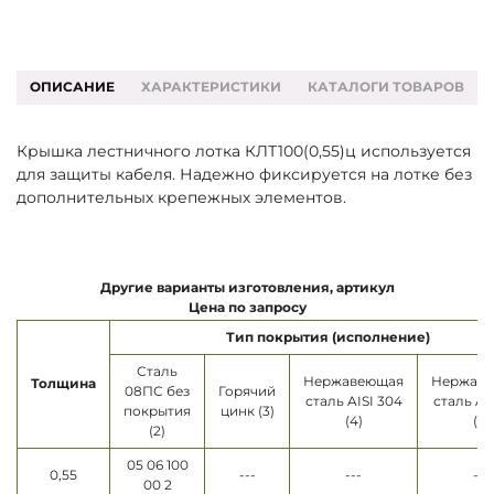
ОПИСАНИЕ
ХАРАКТЕРИСТИКИ
КАТАЛОГИ ТОВАРОВ
Крышка лестничного лотка КЛТ100(0,55)ц используется
для защиты кабеля. Надежно фиксируется на лотке без
дополнительных крепежных элементов.
Другие варианты изготовления, артикул
Цена по запросу
Тип покрытия (исполнение)
Сталь
Нержавеющая
Нержав
Толщина
08ПС без
Горячий
сталь AISI 304
сталь AI
покрытия
цинк (3)
(4)
(5)
(2)
05 06 100
0,55
---
---
---
00 2