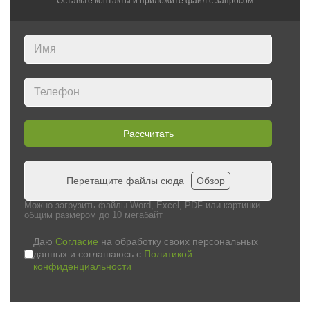
Оставьте контакты и приложите файл c запросом
Рассчитать
Перетащите файлы сюда
Обзор
Можно загрузить файлы Word, Excel, PDF или картинки
общим размером до 10 мегабайт
Даю
Согласие
на обработку своих персональных
данных и соглашаюсь с
Политикой
конфиденциальности