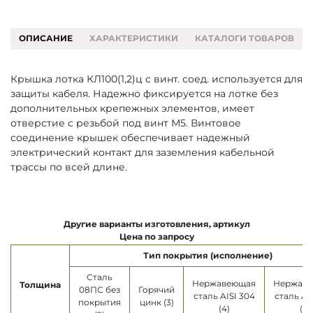
ОПИСАНИЕ
ХАРАКТЕРИСТИКИ
КАТАЛОГИ ТОВАРОВ
Крышка лотка КЛ100(1,2)ц с винт. соед. используется для
защиты кабеля. Надежно фиксируется на лотке без
дополнительных крепежных элементов, имеет
отверстие с резьбой под винт М5. Винтовое
соединение крышек обеспечивает надежный
электрический контакт для заземления кабельной
трассы по всей длине.
Другие варианты изготовления, артикул
Цена по запросу
Тип покрытия (исполнение)
Сталь
Нержавеющая
Нержав
Толщина
08ПС без
Горячий
сталь AISI 304
сталь AI
покрытия
цинк (3)
(4)
(5)