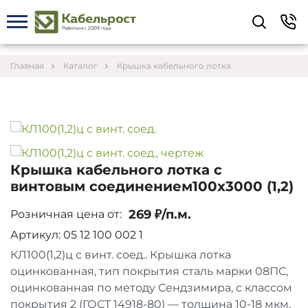
Укажите контакты для связи и требования к
заказу – предложим лучшие варианты по цене,
согласуем сроки и подберём доставку.
Главная
Каталог
Крышка кабельного лотка
Крышка кабельного лотка с
винтовым соединением100х3000 (1,2)
269 ₽/п.м.
Розничная цена от:
Артикул: 05 12 100 002 1
КЛ100(1,2)ц с винт. соед.. Крышка лотка
оцинкованная, тип покрытия сталь марки 08ПС,
Соглашаюсь на обработку персональных данных
оцинкованная по методу Сендзимира, с классом
покрытия 2 (ГОСТ 14918-80) — толщина 10-18 мкм,