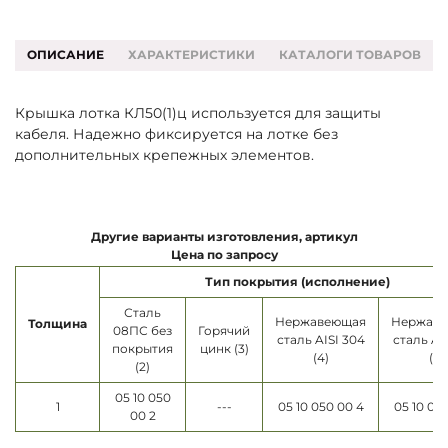
ОПИСАНИЕ
ХАРАКТЕРИСТИКИ
КАТАЛОГИ ТОВАРОВ
Крышка лотка КЛ50(1)ц используется для защиты
кабеля. Надежно фиксируется на лотке без
дополнительных крепежных элементов.
Другие варианты изготовления, артикул
Цена по запросу
Тип покрытия (исполнение)
Сталь
Нержавеющая
Нержав
Толщина
08ПС без
Горячий
сталь AISI 304
сталь AI
покрытия
цинк (3)
(4)
(5)
(2)
05 10 050
1
---
05 10 050 00 4
05 10 05
00 2