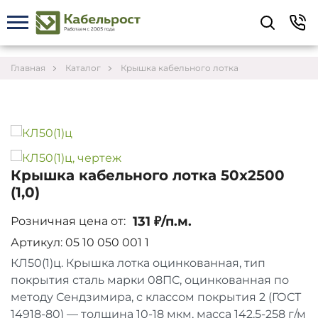
Укажите контакты для связи и требования к
заказу – предложим лучшие варианты по цене,
согласуем сроки и подберём доставку.
Главная
Каталог
Крышка кабельного лотка
Крышка кабельного лотка 50х2500
(1,0)
131 ₽/п.м.
Розничная цена от:
Артикул: 05 10 050 001 1
КЛ50(1)ц. Крышка лотка оцинкованная, тип
покрытия сталь марки 08ПС, оцинкованная по
Соглашаюсь на обработку персональных данных
методу Сендзимира, с классом покрытия 2 (ГОСТ
14918-80) — толщина 10-18 мкм, масса 142,5-258 г/м