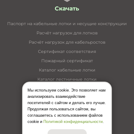
Скачать
Паспорт на кабельные лотки и несущие конструкции
Расчёт нагрузок для лотков
Расчёт нагрузок для кабельростов
Сертификат соответствия
Пожарный сертификат
Каталог кабельные лотки
Каталог лестничные лотки
Каталог кабельные короба
Мы используем cookie. Это позволяет нам
анализировать взаимодействие
Каталог несущие конструкции
посетителей с сайтом и делать его лучше.
Инструкция по монтажу лотков
Продолжая пользоваться сайтом, вы
соглашаетесь с использованием файлов
Цены (Прайс-лист)
cookie и
Политикой конфиденциальности
.