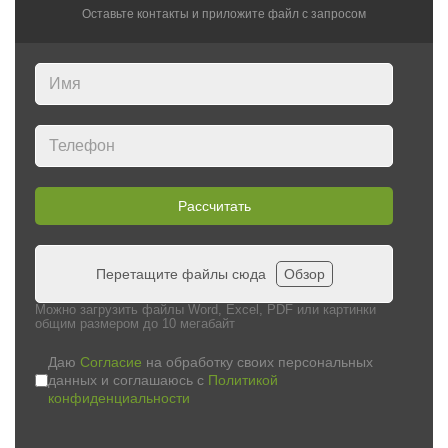
Оставьте контакты и приложите файл c запросом
Рассчитать
Перетащите файлы сюда
Обзор
Можно загрузить файлы Word, Excel, PDF или картинки
общим размером до 10 мегабайт
Даю
Согласие
на обработку своих персональных
данных и соглашаюсь с
Политикой
конфиденциальности