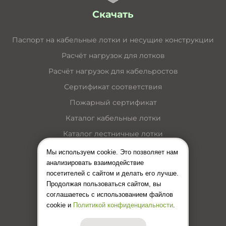
Скачать
Паспорт на кабельные лотки и несущие конструкции
Расчёт нагрузок для лотков
Расчёт нагрузок для кабельростов
Сертификат соответствия
Пожарный сертификат
Каталог кабельные лотки
Каталог лестничные лотки
Каталог кабельные короба
Мы используем cookie. Это позволяет нам
анализировать взаимодействие
Каталог несущие конструкции
посетителей с сайтом и делать его лучше.
Инструкция по монтажу лотков
Продолжая пользоваться сайтом, вы
соглашаетесь с использованием файлов
Цены (Прайс-лист)
cookie и
Политикой конфиденциальности
.