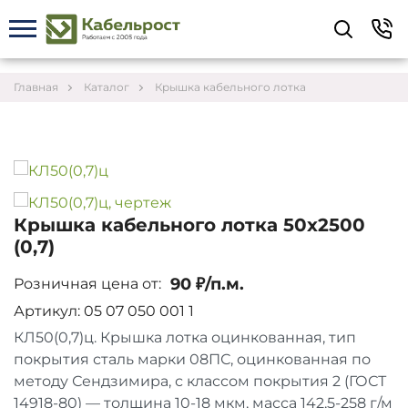
Укажите контакты для связи и требования к
заказу – предложим лучшие варианты по цене,
согласуем сроки и подберём доставку.
Главная
Каталог
Крышка кабельного лотка
Крышка кабельного лотка 50х2500
(0,7)
90 ₽/п.м.
Розничная цена от:
Артикул: 05 07 050 001 1
КЛ50(0,7)ц. Крышка лотка оцинкованная, тип
покрытия сталь марки 08ПС, оцинкованная по
Соглашаюсь на обработку персональных данных
методу Сендзимира, с классом покрытия 2 (ГОСТ
14918-80) — толщина 10-18 мкм, масса 142,5-258 г/м