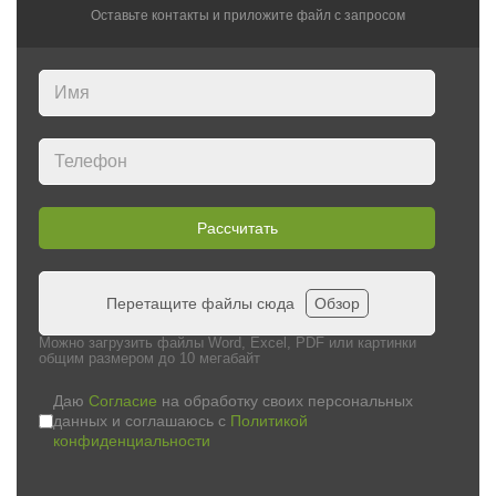
Оставьте контакты и приложите файл c запросом
Рассчитать
Перетащите файлы сюда
Обзор
Можно загрузить файлы Word, Excel, PDF или картинки
общим размером до 10 мегабайт
Даю
Согласие
на обработку своих персональных
данных и соглашаюсь с
Политикой
конфиденциальности