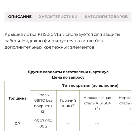
ОПИСАНИЕ
ХАРАКТЕРИСТИКИ
КАТАЛОГИ ТОВАРОВ
Крышка лотка КЛ50(0,7)ц используется для защиты
кабеля. Надежно фиксируется на лотке без
дополнительных крепежных элементов.
Другие варианты изготовления, артикул
Цена по запросу
Тип покрытия (исполнение)
Сталь
Нержавеющая
Нержав
Толщина
08ПС без
Горячий
сталь AISI 304
сталь AI
покрытия
цинк (3)
(4)
(5)
(2)
05 07 050
0,7
---
---
---
00 2