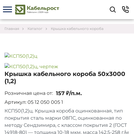
Укажите контакты для связи и требования к
заказу – предложим лучшие варианты по цене,
согласуем сроки и подберём доставку.
Главная
Каталог
Крышка кабельного короба
Крышка кабельного короба 50х3000
(1,2)
157 ₽/п.м.
Розничная цена от:
Артикул: 05 12 050 005 1
КСП50(1,2)ц. Крышка короба оцинкованная, тип
покрытия сталь марки 08ПС, оцинкованная по
Соглашаюсь на обработку персональных данных
методу Сендзимира, с классом покрытия 2 (ГОСТ
14918-80) — толщина 10-18 мкм, масса 142,5-258 г/м