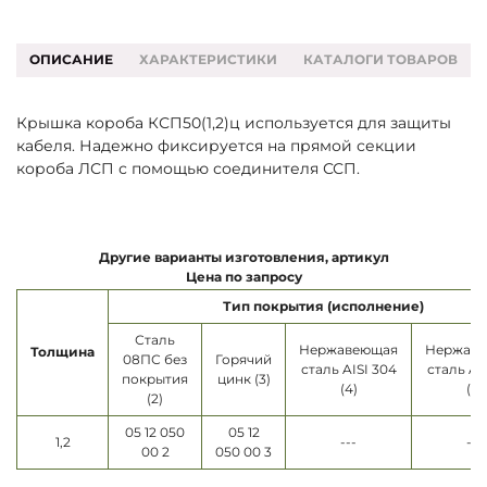
ОПИСАНИЕ
ХАРАКТЕРИСТИКИ
КАТАЛОГИ ТОВАРОВ
Крышка короба КСП50(1,2)ц используется для защиты
кабеля. Надежно фиксируется на прямой секции
короба ЛСП с помощью соединителя ССП.
Другие варианты изготовления, артикул
Цена по запросу
Тип покрытия (исполнение)
Сталь
Нержавеющая
Нержав
Толщина
08ПС без
Горячий
сталь AISI 304
сталь AI
покрытия
цинк (3)
(4)
(5)
(2)
05 12 050
05 12
1,2
---
---
00 2
050 00 3