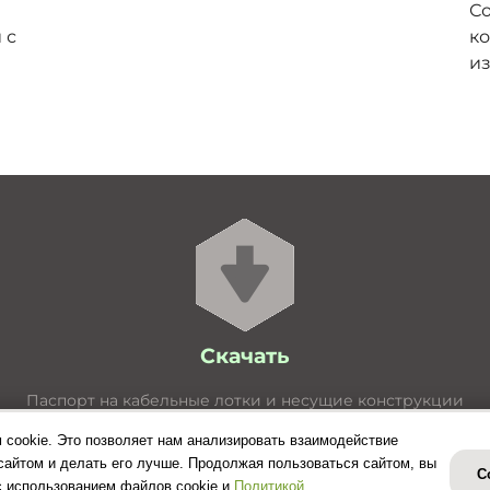
С
 с
ко
из
Скачать
Паспорт на кабельные лотки и несущие конструкции
Расчёт нагрузок для лотков
 cookie. Это позволяет нам анализировать взаимодействие
Расчёт нагрузок для кабельростов
сайтом и делать его лучше. Продолжая пользоваться сайтом, вы
С
Сертификат соответствия
с использованием файлов cookie и
Политикой