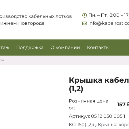
Укажите контакты для связи и требования к заказу –
Пн. – Пт.: 8:00 – 1
оизводство кабельных лотков
предложим лучшие варианты по цене, согласуем
Нижнем Новгороде
info@kabelrost.
сроки и подберём доставку.
таж
Поддержка
О компании
Контакты
ба
Крышка кабел
(1,2)
Розничная цена
157 
от:
Соглашаюсь на обработку персональных данных
Артикул: 05 12 050 005 1
КСП50(1,2)ц. Крышка кор
Запросить цены