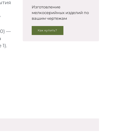
ытия
Изготовление
мелкосерийных изделий по
у
вашим чертежам
80) —
Как купить?
а
1).