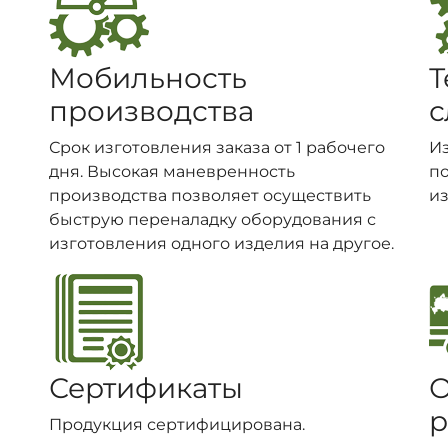
Мобильность
Т
производства
с
Срок изготовления заказа от 1 рабочего
И
дня. Высокая маневренность
п
производства позволяет осуществить
из
быструю переналадку оборудования с
изготовления одного изделия на другое.
Сертификаты
О
р
Продукция сертифицирована.