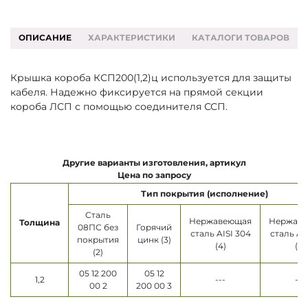
ОПИСАНИЕ
ХАРАКТЕРИСТИКИ
КАТАЛОГИ ТОВАРОВ
Крышка короба КСП200(1,2)ц используется для защиты
кабеля. Надежно фиксируется на прямой секции
короба ЛСП с помощью соединителя ССП.
Другие варианты изготовления, артикул
Цена по запросу
Тип покрытия (исполнение)
Сталь
Нержавеющая
Нержав
Толщина
08ПС без
Горячий
сталь AISI 304
сталь AI
покрытия
цинк (3)
(4)
(5)
(2)
05 12 200
05 12
1,2
---
---
00 2
200 00 3