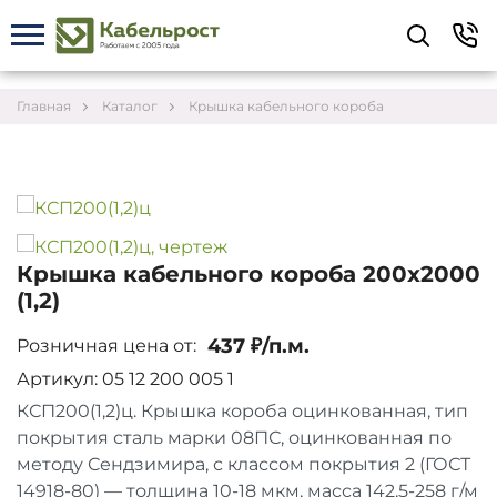
Укажите контакты для связи и требования к
заказу – предложим лучшие варианты по цене,
согласуем сроки и подберём доставку.
Главная
Каталог
Крышка кабельного короба
Крышка кабельного короба 200х2000
(1,2)
437 ₽/п.м.
Розничная цена от:
Артикул: 05 12 200 005 1
КСП200(1,2)ц. Крышка короба оцинкованная, тип
покрытия сталь марки 08ПС, оцинкованная по
Соглашаюсь на обработку персональных данных
методу Сендзимира, с классом покрытия 2 (ГОСТ
14918-80) — толщина 10-18 мкм, масса 142,5-258 г/м