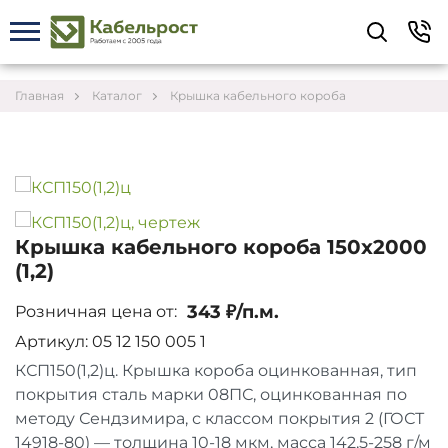
Укажите контакты для связи и требования к
заказу – предложим лучшие варианты по цене,
согласуем сроки и подберём доставку.
Главная
Каталог
Крышка кабельного короба
Крышка кабельного короба 150х2000
(1,2)
343 ₽/п.м.
Розничная цена от:
Артикул: 05 12 150 005 1
КСП150(1,2)ц. Крышка короба оцинкованная, тип
покрытия сталь марки 08ПС, оцинкованная по
Соглашаюсь на обработку персональных данных
методу Сендзимира, с классом покрытия 2 (ГОСТ
14918-80) — толщина 10-18 мкм, масса 142,5-258 г/м