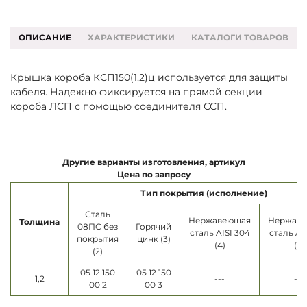
ОПИСАНИЕ
ХАРАКТЕРИСТИКИ
КАТАЛОГИ ТОВАРОВ
Крышка короба КСП150(1,2)ц используется для защиты
кабеля. Надежно фиксируется на прямой секции
короба ЛСП с помощью соединителя ССП.
Другие варианты изготовления, артикул
Цена по запросу
Тип покрытия (исполнение)
Сталь
Нержавеющая
Нержав
Толщина
08ПС без
Горячий
сталь AISI 304
сталь AI
покрытия
цинк (3)
(4)
(5)
(2)
05 12 150
05 12 150
1,2
---
---
00 2
00 3