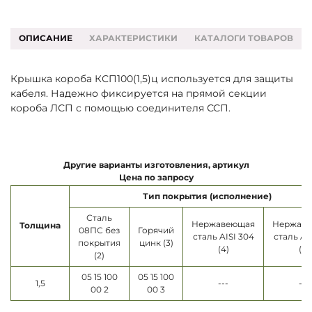
ОПИСАНИЕ
ХАРАКТЕРИСТИКИ
КАТАЛОГИ ТОВАРОВ
Крышка короба КСП100(1,5)ц используется для защиты
кабеля. Надежно фиксируется на прямой секции
короба ЛСП с помощью соединителя ССП.
Другие варианты изготовления, артикул
Цена по запросу
Тип покрытия (исполнение)
Сталь
Нержавеющая
Нержав
Толщина
08ПС без
Горячий
сталь AISI 304
сталь AI
покрытия
цинк (3)
(4)
(5)
(2)
05 15 100
05 15 100
1,5
---
---
00 2
00 3