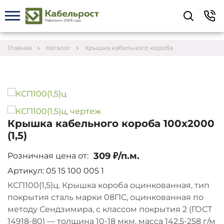
Укажите контакты для связи и требования к
заказу – предложим лучшие варианты по цене,
согласуем сроки и подберём доставку.
Главная
Каталог
Крышка кабельного короба
Крышка кабельного короба 100х2000
(1,5)
309 ₽/п.м.
Розничная цена от:
Артикул: 05 15 100 005 1
КСП100(1,5)ц. Крышка короба оцинкованная, тип
покрытия сталь марки 08ПС, оцинкованная по
Соглашаюсь на обработку персональных данных
методу Сендзимира, с классом покрытия 2 (ГОСТ
14918-80) — толщина 10-18 мкм, масса 142,5-258 г/м