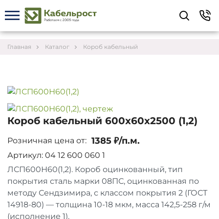
Укажите контакты для связи и требования к
заказу – предложим лучшие варианты по цене,
согласуем сроки и подберём доставку.
Главная
Каталог
Короб кабельный
Короб кабельный 600х60х2500 (1,2)
1385 ₽/п.м.
Розничная цена от:
Артикул: 04 12 600 060 1
ЛСП600Н60(1,2). Короб оцинкованный, тип
покрытия сталь марки 08ПС, оцинкованная по
методу Сендзимира, с классом покрытия 2 (ГОСТ
Соглашаюсь на обработку персональных данных
14918-80) — толщина 10-18 мкм, масса 142,5-258 г/м
(исполнение 1).