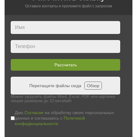
Оставьте контакты и приложите файл c запросом
Рассчитать
Перетащите файлы сюда
Обзор
Можно загрузить файлы Word, Excel, PDF или картинки
общим размером до 10 мегабайт
Даю
Согласие
на обработку своих персональных
данных и соглашаюсь с
Политикой
конфиденциальности