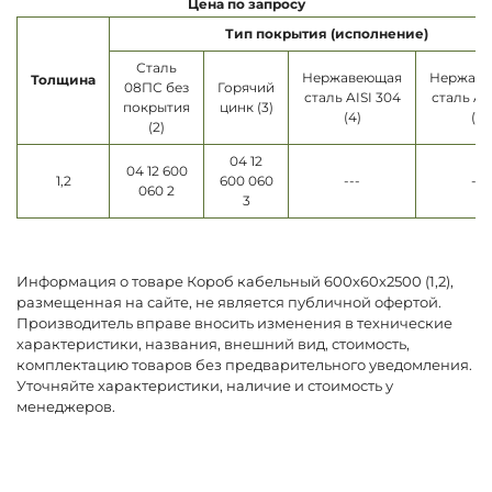
Цена по запросу
Тип покрытия (исполнение)
Сталь
Нержавеющая
Нержав
Толщина
08ПС без
Горячий
сталь AISI 304
сталь AI
покрытия
цинк (3)
(4)
(5)
(2)
04 12
04 12 600
1,2
600 060
---
---
060 2
3
Информация о товаре Короб кабельный 600х60х2500 (1,2),
размещенная на сайте, не является публичной офертой.
Производитель вправе вносить изменения в технические
характеристики, названия, внешний вид, стоимость,
комплектацию товаров без предварительного уведомления.
Уточняйте характеристики, наличие и стоимость у
менеджеров.