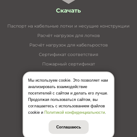
Скачать
Паспорт на кабельные лотки и несущие конструкции
Расчёт нагрузок для лотков
Расчёт нагрузок для кабельростов
Сертификат соответствия
Пожарный сертификат
Каталог кабельные лотки
Мы используем cookie. Это позволяет нам
Каталог лестничные лотки
анализировать взаимодействие
Каталог кабельные короба
посетителей с сайтом и делать его лучше.
Продолжая пользоваться сайтом, вы
Каталог несущие конструкции
соглашаетесь с использованием файлов
Инструкция по монтажу лотков
cookie и
Политикой конфиденциальности
.
Цены (Прайс-лист)
Соглашаюсь