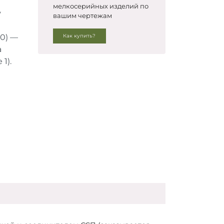
мелкосерийных изделий по
у
вашим чертежам
80) —
Как купить?
а
1).