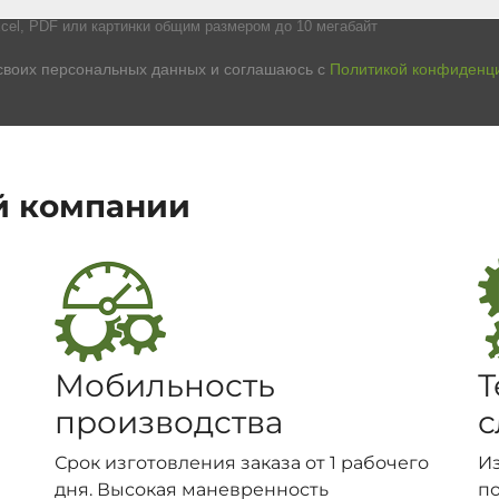
cel, PDF или картинки общим размером до 10 мегабайт
своих персональных данных и соглашаюсь с
Политикой конфиденц
й компании
Мобильность
Т
производства
с
Срок изготовления заказа от 1 рабочего
И
дня. Высокая маневренность
п