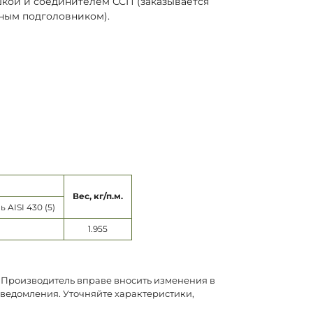
шкой и соединителем ССП (заказывается
тным подголовником).
Вес, кг/п.м.
AISI 430 (5)
1.955
. Производитель вправе вносить изменения в
уведомления. Уточняйте характеристики,