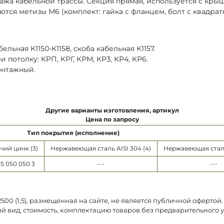
тажа кабельной трассы. Секция прямая, используется с кры
ются метизы М6 (комплект: гайка с фланцем, болт с квадра
ельная К1150-К1158, скоба кабельная К1157.
потолку: КРП, КРГ, КРМ, КР3, КР4, КР6.
онтажный.
Другие варианты изготовления, артикул
Цена по запросу
Тип покрытия (исполнение)
чий цинк (3)
Нержавеющая сталь AISI 304 (4)
Нержавеющая сталь 
15 050 050 3
---
---
00 (1,5), размещенная на сайте, не является публичной офертой
й вид, стоимость, комплектацию товаров без предварительного 