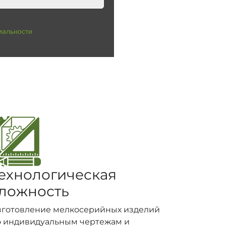
иальности
ехнологическая
ложность
зготовление мелкосерийных изделий
о индивидуальным чертежам и