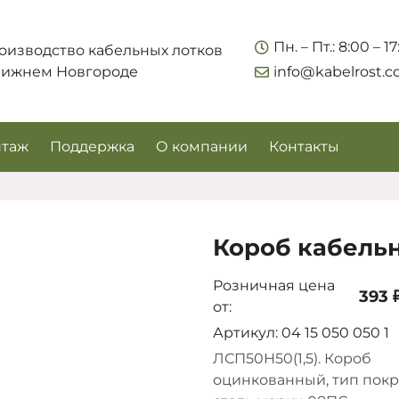
Укажите контакты для связи и требования к заказу –
Пн. – Пт.: 8:00 – 1
оизводство кабельных лотков
предложим лучшие варианты по цене, согласуем
Нижнем Новгороде
info@kabelrost.
сроки и подберём доставку.
таж
Поддержка
О компании
Контакты
Короб кабельн
Розничная цена
393 
от:
Артикул: 04 15 050 050 1
Соглашаюсь на обработку персональных данных
ЛСП50Н50(1,5). Короб
оцинкованный, тип пок
Запросить цены