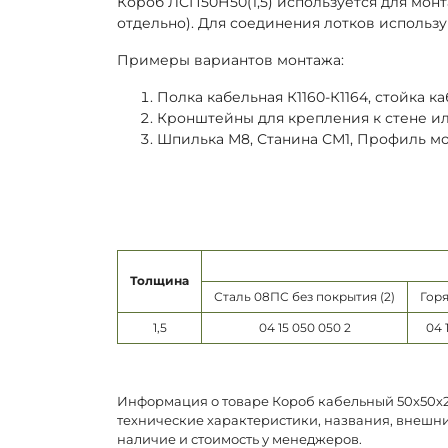
Короб ЛСП50Н50(1,5) используется для мон
отдельно). Для соединения лотков использу
Примеры вариантов монтажа:
Полка кабельная К1160-К1164, стойка каб
Кронштейны для крепления к стене или 
Шпилька М8, Станина СМ1, Профиль м
Толщина
Сталь 08ПС без покрытия (2)
Горя
1,5
04 15 050 050 2
04 
Информация о товаре Короб кабельный 50х50х25
технические характеристики, названия, внешни
наличие и стоимость у менеджеров.