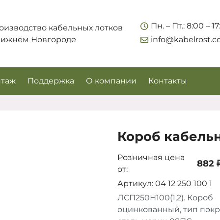
Укажите контакты для связи и требования к заказу –
Пн. – Пт.: 8:00 – 1
оизводство кабельных лотков
предложим лучшие варианты по цене, согласуем
Нижнем Новгороде
info@kabelrost.
сроки и подберём доставку.
таж
Поддержка
О компании
Контакты
Короб кабельн
Розничная цена
882 ₽
от:
Артикул: 04 12 250 100 1
Соглашаюсь на обработку персональных данных
ЛСП250Н100(1,2). Короб
оцинкованный, тип пок
Запросить цены