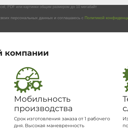
cel, PDF или картинки общим размером до 10 мегабайт
своих персональных данных и соглашаюсь с
Политикой конфиденц
й компании
Мобильность
Т
производства
с
Срок изготовления заказа от 1 рабочего
И
дня. Высокая маневренность
п