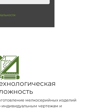
иальности
ехнологическая
ложность
зготовление мелкосерийных изделий
о индивидуальным чертежам и