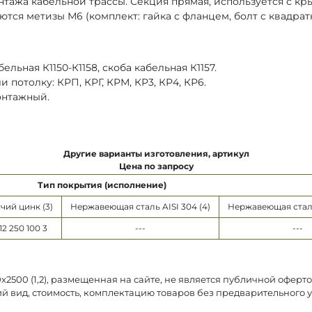
онтажа кабельной трассы. Секция прямая, используется с к
ются метизы М6 (комплект: гайка с фланцем, болт с квадра
ельная К1150-К1158, скоба кабельная К1157.
потолку: КРП, КРГ, КРМ, КР3, КР4, КР6.
онтажный.
Другие варианты изготовления, артикул
Цена по запросу
Тип покрытия (исполнение)
чий цинк (3)
Нержавеющая сталь AISI 304 (4)
Нержавеющая сталь 
12 250 100 3
---
---
2500 (1,2), размещенная на сайте, не является публичной оферт
й вид, стоимость, комплектацию товаров без предварительного 