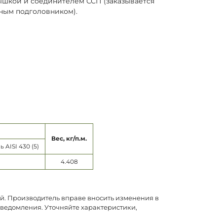
рышкой и соединителем ССП (заказывается
тным подголовником).
Вес, кг/п.м.
AISI 430 (5)
4.408
ой. Производитель вправе вносить изменения в
уведомления. Уточняйте характеристики,