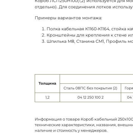
Короб ЛСП250Н100(1,2) используется для м
отдельно). Для соединения лотков использу
Примеры вариантов монтажа:
Полка кабельная К1160-К1164, стойка каб
Кронштейны для крепления к стене или 
Шпилька М8, Станина СМ1, Профиль м
Толщина
Сталь 08ПС без покрытия (2)
Горя
1,2
04 12 250 100 2
04 
Информация о товаре Короб кабельный 250х100х
технические характеристики, названия, внешни
наличие и стоимость у менеджеров.