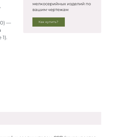
мелкосерийных изделий по
у
вашим чертежам
80) —
Как купить?
а
1).