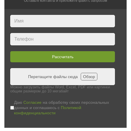
Оставьте контакты и приложите файл c запросом
Рассчитать
Перетащите файлы сюда
Обзор
Можно загрузить файлы Word, Excel, PDF или картинки
общим размером до 10 мегабайт
Даю
Согласие
на обработку своих персональных
данных и соглашаюсь с
Политикой
конфиденциальности