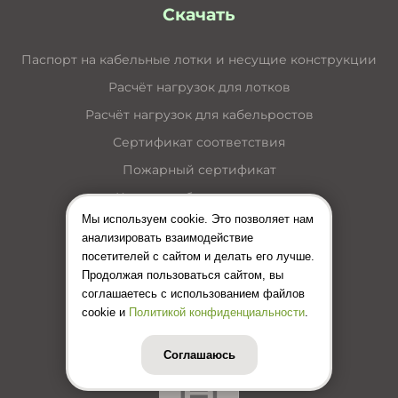
Скачать
Паспорт на кабельные лотки и несущие конструкции
Расчёт нагрузок для лотков
Расчёт нагрузок для кабельростов
Сертификат соответствия
Пожарный сертификат
Каталог кабельные лотки
Мы используем cookie. Это позволяет нам
Каталог лестничные лотки
анализировать взаимодействие
Каталог кабельные короба
посетителей с сайтом и делать его лучше.
Продолжая пользоваться сайтом, вы
Каталог несущие конструкции
соглашаетесь с использованием файлов
Инструкция по монтажу лотков
cookie и
Политикой конфиденциальности
.
Цены (Прайс-лист)
Соглашаюсь