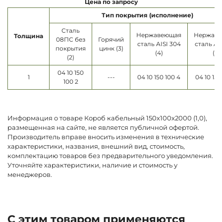
Цена по запросу
Тип покрытия (исполнение)
Сталь
Нержавеющая
Нержав
Толщина
08ПС без
Горячий
сталь AISI 304
сталь AI
покрытия
цинк (3)
(4)
(5)
(2)
04 10 150
1
---
04 10 150 100 4
04 10 150
100 2
Информация о товаре Короб кабельный 150х100х2000 (1,0),
размещенная на сайте, не является публичной офертой.
Производитель вправе вносить изменения в технические
характеристики, названия, внешний вид, стоимость,
комплектацию товаров без предварительного уведомления.
Уточняйте характеристики, наличие и стоимость у
менеджеров.
С этим товаром применяются