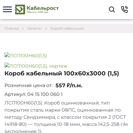
Укажите контакты для связи и требования к
заказу – предложим лучшие варианты по цене,
согласуем сроки и подберём доставку.
Главная
Каталог
Короб кабельный
Короб кабельный 100х60х3000 (1,5)
557 ₽/п.м.
Розничная цена от:
Артикул: 04 15 100 060 1
ЛСП100Н60(1,5). Короб оцинкованный, тип
покрытия сталь марки 08ПС, оцинкованная по
методу Сендзимира, с классом покрытия 2 (ГОСТ
Соглашаюсь на обработку персональных данных
14918-80) — толщина 10-18 мкм, масса 142,5-258 г/м
(исполнение 1).