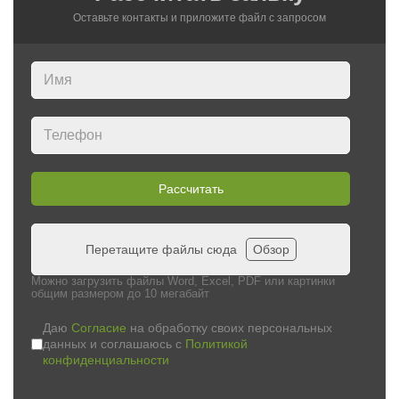
Оставьте контакты и приложите файл c запросом
Рассчитать
Перетащите файлы сюда
Обзор
Можно загрузить файлы Word, Excel, PDF или картинки
общим размером до 10 мегабайт
Даю
Согласие
на обработку своих персональных
данных и соглашаюсь с
Политикой
конфиденциальности