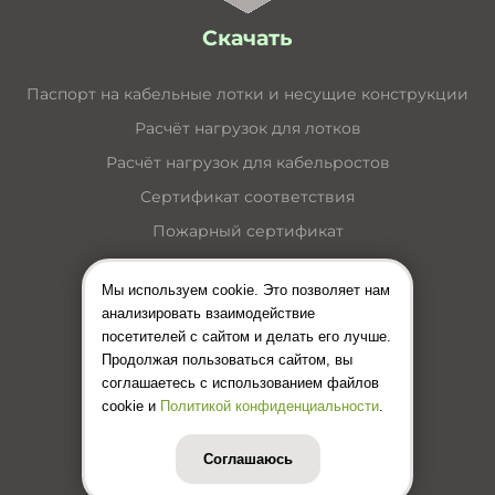
Скачать
Паспорт на кабельные лотки и несущие конструкции
Расчёт нагрузок для лотков
Расчёт нагрузок для кабельростов
Сертификат соответствия
Пожарный сертификат
Каталог кабельные лотки
Мы используем cookie. Это позволяет нам
Каталог лестничные лотки
анализировать взаимодействие
Каталог кабельные короба
посетителей с сайтом и делать его лучше.
Продолжая пользоваться сайтом, вы
Каталог несущие конструкции
соглашаетесь с использованием файлов
Инструкция по монтажу лотков
cookie и
Политикой конфиденциальности
.
Цены (Прайс-лист)
Соглашаюсь