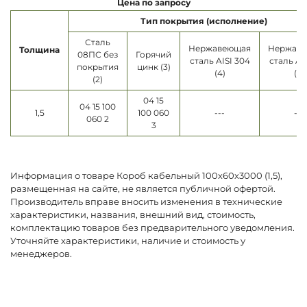
Цена по запросу
Тип покрытия (исполнение)
Сталь
Нержавеющая
Нержав
Толщина
08ПС без
Горячий
сталь AISI 304
сталь AI
покрытия
цинк (3)
(4)
(5)
(2)
04 15
04 15 100
1,5
100 060
---
---
060 2
3
Информация о товаре Короб кабельный 100х60х3000 (1,5),
размещенная на сайте, не является публичной офертой.
Производитель вправе вносить изменения в технические
характеристики, названия, внешний вид, стоимость,
комплектацию товаров без предварительного уведомления.
Уточняйте характеристики, наличие и стоимость у
менеджеров.