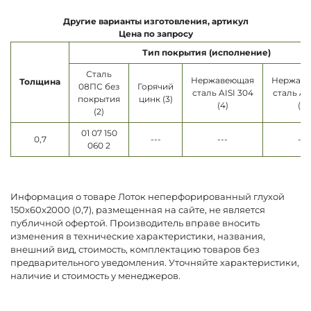
Другие варианты изготовления, артикул
Цена по запросу
Тип покрытия (исполнение)
Сталь
Нержавеющая
Нержав
Толщина
08ПС без
Горячий
сталь AISI 304
сталь AI
покрытия
цинк (3)
(4)
(5)
(2)
01 07 150
0,7
---
---
---
060 2
Информация о товаре Лоток неперфорированный глухой
150х60х2000 (0,7), размещенная на сайте, не является
публичной офертой. Производитель вправе вносить
изменения в технические характеристики, названия,
внешний вид, стоимость, комплектацию товаров без
предварительного уведомления. Уточняйте характеристики,
наличие и стоимость у менеджеров.