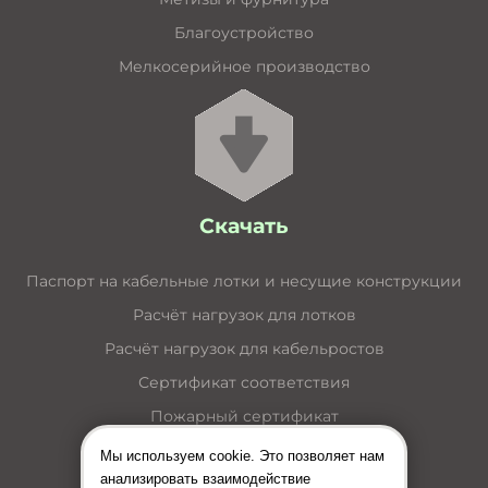
Благоустройство
Мелкосерийное производство
Скачать
Паспорт на кабельные лотки и несущие конструкции
Расчёт нагрузок для лотков
Расчёт нагрузок для кабельростов
Сертификат соответствия
Пожарный сертификат
Каталог кабельные лотки
Мы используем cookie. Это позволяет нам
анализировать взаимодействие
Каталог лестничные лотки