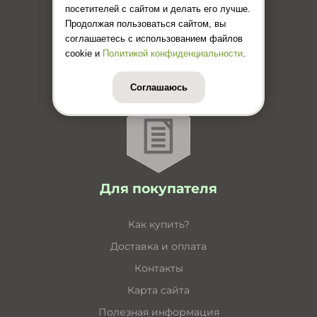
посетителей с сайтом и делать его лучше.
Каталог кабельные короба
Продолжая пользоваться сайтом, вы
соглашаетесь с использованием файлов
Каталог несущие конструкции
cookie и
Политикой конфиденциальности
.
Инструкция по монтажу лотков
Цены (Прайс-лист)
Соглашаюсь
Для покупателя
Как купить?
Доставка и оплата
Контакты
Карта сайта
Полезная информация