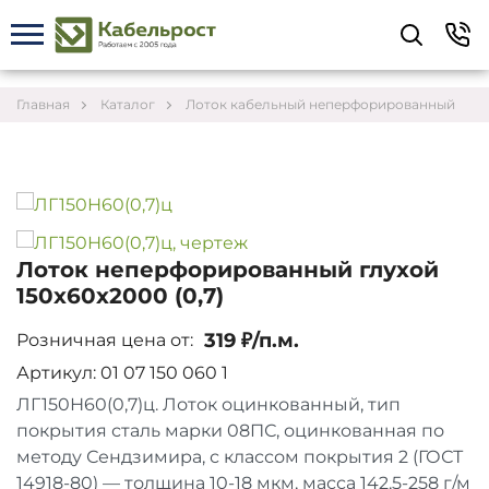
Укажите контакты для связи и требования к
заказу – предложим лучшие варианты по цене,
согласуем сроки и подберём доставку.
Главная
Каталог
Лоток кабельный неперфорированный
Лоток неперфорированный глухой
150х60х2000 (0,7)
319 ₽/п.м.
Розничная цена от:
Артикул: 01 07 150 060 1
ЛГ150Н60(0,7)ц. Лоток оцинкованный, тип
покрытия сталь марки 08ПС, оцинкованная по
Соглашаюсь на обработку персональных данных
методу Сендзимира, с классом покрытия 2 (ГОСТ
14918-80) — толщина 10-18 мкм, масса 142,5-258 г/м