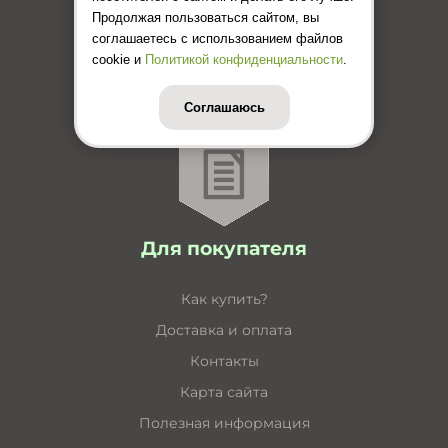
Каталог кабельные короба
Продолжая пользоваться сайтом, вы
соглашаетесь с использованием файлов
Каталог несущие конструкции
cookie и
Политикой конфиденциальности
.
Инструкция по монтажу лотков
Цены (Прайс-лист)
Соглашаюсь
Для покупателя
Как купить?
Доставка и оплата
Контакты
Карта сайта
Полезная информация