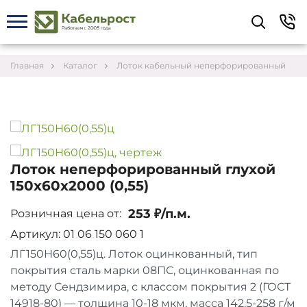
Укажите контакты для связи и требования к
заказу – предложим лучшие варианты по цене,
согласуем сроки и подберём доставку.
Главная
Каталог
Лоток кабельный неперфорированный
Лоток неперфорированный глухой
150х60х2000 (0,55)
253 ₽/п.м.
Розничная цена от:
Артикул: 01 06 150 060 1
ЛГ150Н60(0,55)ц. Лоток оцинкованный, тип
покрытия сталь марки 08ПС, оцинкованная по
Соглашаюсь на обработку персональных данных
методу Сендзимира, с классом покрытия 2 (ГОСТ
14918-80) — толщина 10-18 мкм, масса 142,5-258 г/м