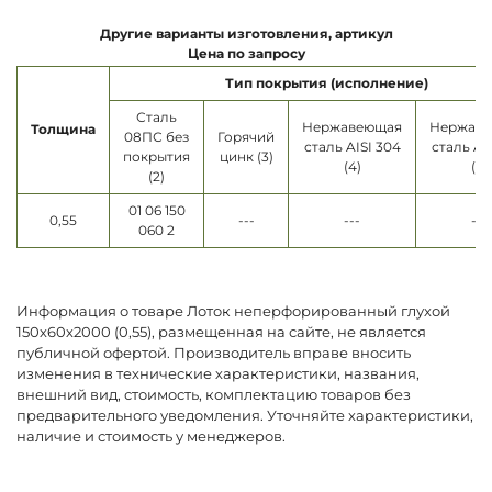
Другие варианты изготовления, артикул
Цена по запросу
Тип покрытия (исполнение)
Сталь
Нержавеющая
Нержав
Толщина
08ПС без
Горячий
сталь AISI 304
сталь AI
покрытия
цинк (3)
(4)
(5)
(2)
01 06 150
0,55
---
---
---
060 2
Информация о товаре Лоток неперфорированный глухой
150х60х2000 (0,55), размещенная на сайте, не является
публичной офертой. Производитель вправе вносить
изменения в технические характеристики, названия,
внешний вид, стоимость, комплектацию товаров без
предварительного уведомления. Уточняйте характеристики,
наличие и стоимость у менеджеров.