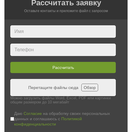
Рассчитать заявку
Оставьте контакты и приложите файл c запросом
Рассчитать
Перетащите файлы сюда
Обзор
Можно загрузить файлы Word, Excel, PDF или картинки
общим размером до 10 мегабайт
Даю
Согласие
на обработку своих персональных
данных и соглашаюсь с
Политикой
конфиденциальности