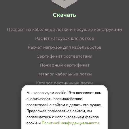
Скачать
Паспорт на кабельные лотки и несущие конструкции
Расчёт нагрузок для лотков
Расчёт нагрузок для кабельростов
Сертификат соответствия
Пожарный сертификат
Каталог кабельные лотки
Каталог лестничные лотки
Каталог кабельные короба
Мы используем cookie. Это позволяет нам
анализировать взаимодействие
Каталог несущие конструкции
посетителей с сайтом и делать его лучше.
Инструкция по монтажу лотков
Продолжая пользоваться сайтом, вы
соглашаетесь с использованием файлов
Цены (Прайс-лист)
cookie и
Политикой конфиденциальности
.