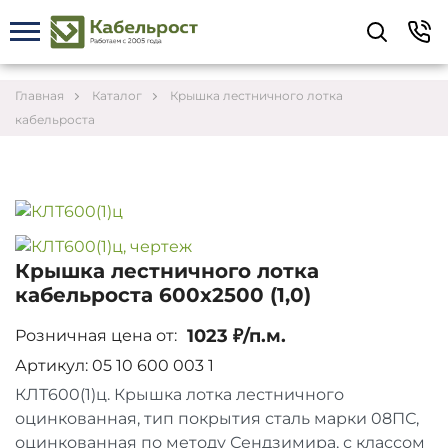
Укажите контакты для связи и требования к
заказу – предложим лучшие варианты по цене,
согласуем сроки и подберём доставку.
Главная
Каталог
Крышка лестничного лотка
кабельроста
Крышка лестничного лотка
кабельроста 600х2500 (1,0)
1023 ₽/п.м.
Розничная цена от:
Артикул: 05 10 600 003 1
КЛТ600(1)ц. Крышка лотка лестничного
Соглашаюсь на обработку персональных данных
оцинкованная, тип покрытия сталь марки 08ПС,
оцинкованная по методу Сендзимира, с классом