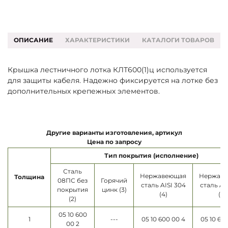
ОПИСАНИЕ
ХАРАКТЕРИСТИКИ
КАТАЛОГИ ТОВАРОВ
Крышка лестничного лотка КЛТ600(1)ц используется
для защиты кабеля. Надежно фиксируется на лотке без
дополнительных крепежных элементов.
Другие варианты изготовления, артикул
Цена по запросу
Тип покрытия (исполнение)
Сталь
Нержавеющая
Нержав
Толщина
08ПС без
Горячий
сталь AISI 304
сталь AI
покрытия
цинк (3)
(4)
(5)
(2)
05 10 600
1
---
05 10 600 00 4
05 10 60
00 2