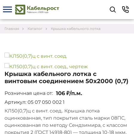
Укажите контакты для связи и требования к
заказу – предложим лучшие варианты по цене,
согласуем сроки и подберём доставку.
Главная
Каталог
Крышка кабельного лотка
Крышка кабельного лотка с
винтовым соединением 50х2000 (0,7)
106 ₽/п.м.
Розничная цена от:
Артикул: 05 07 050 002 1
КЛ50(0,7)ц с винт. соед.. Крышка лотка
оцинкованная, тип покрытия сталь марки 08ПС,
Соглашаюсь на обработку персональных данных
оцинкованная по методу Сендзимира, с классом
покрытия 2 (ГОСТ 14918-80) — толщина 10-18 мкм,