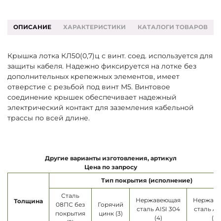
ОПИСАНИЕ
ХАРАКТЕРИСТИКИ
КАТАЛОГИ ТОВАРОВ
Крышка лотка КЛ50(0,7)ц с винт. соед. используется для
защиты кабеля. Надежно фиксируется на лотке без
дополнительных крепежных элементов, имеет
отверстие с резьбой под винт М5. Винтовое
соединение крышек обеспечивает надежный
электрический контакт для заземления кабельной
трассы по всей длине.
Другие варианты изготовления, артикул
Цена по запросу
Тип покрытия (исполнение)
Сталь
Нержавеющая
Нержав
Толщина
08ПС без
Горячий
сталь AISI 304
сталь AI
покрытия
цинк (3)
(4)
(5)